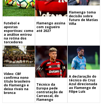
Flamengo toma
decisão sobre
futuro de Matías
Futebol e
Flamengo assina
Viña
apostas
com zagueiro
esportivas: como
até 2027
a análise entrou
na rotina dos
torcedores
Vídeo: CBF
A declaração do
confirma nono
técnico do Cruz
título brasileiro
Azul direcionada
Técnico da
do Flamengo e
ao Flamengo de
Europa pede
deixa rivais na
Filipe Luís
contratação de
bronca
Carrascal, do
Flamengo