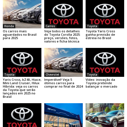
Honda
Carros
Toyota
Os carros mais
Veja todos os detalhes
Toyota Yaris Cross
aguardados no Brasil
do Toyota Corolla 2025:
ganha previsão de
para 2025
preço, versões, fotos,
estreia no Brasil
valores e ficha técnica
Toyota
Chevrolet
Toyota
Yaris Cross, bZ4X, Hiace,
Imperdível! Veja 5
Vídeo: inovação da
Mini Land Cruiser, Hilux
ótimos carros para
Toyota pretende
Híbrida: veja os carros
comprar no final de 2024
balançar o mercado
da Toyota que serão
lançados em 2025 no
Brasil