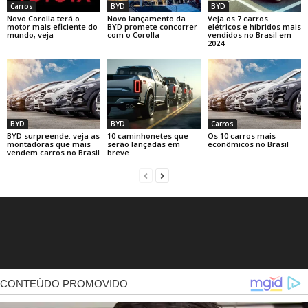
Carros
BYD
BYD
Novo Corolla terá o
Novo lançamento da
Veja os 7 carros
motor mais eficiente do
BYD promete concorrer
elétricos e híbridos mais
mundo; veja
com o Corolla
vendidos no Brasil em
2024
BYD
BYD
Carros
BYD surpreende: veja as
10 caminhonetes que
Os 10 carros mais
montadoras que mais
serão lançadas em
econômicos no Brasil
vendem carros no Brasil
breve