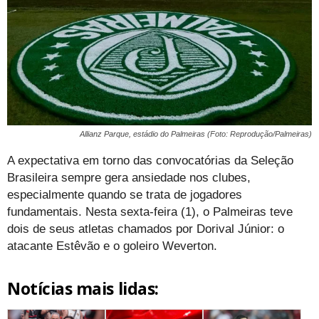
Allianz Parque, estádio do Palmeiras (Foto: Reprodução/Palmeiras)
A expectativa em torno das convocatórias da Seleção
Brasileira sempre gera ansiedade nos clubes,
especialmente quando se trata de jogadores
fundamentais. Nesta sexta-feira (1), o Palmeiras teve
dois de seus atletas chamados por Dorival Júnior: o
atacante Estêvão e o goleiro Weverton.
Notícias mais lidas: