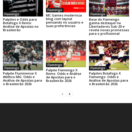
Flamengo
Flamengo
Flamengo
MC Games moderniza
blog com layout
Base do Flamengo
Palpites e Odds para
pensando no usuário e
ganha destaque na
Botafogo X Remo:
suas preferências
Libertadores Sub-20 e
Análise de Apostas no
revela novas promessas
Brasileirão
para o profissional
Flamengo
Flamengo
Flamengo
Palpite Flamengo X
Palpite Fluminense X
Palpites Botafogo X
Remo: Odds e Análise
Atlético-MG: Odds e
Flamengo: Odds e
de Apostas para o
Análise de Apostas para
Análise de Apostas para
Brasileirão 2026
o Brasileirão 2026
o Brasileirão 2026