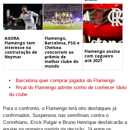
Flamengo,
AGORA:
Barcelona, PSG e
Flamengo tem
Chelsea
interesse na
Flamengo assina
concorrem ao
contratação de
com zagueiro
prêmio de
Neymar
até 2027
melhor clube do
mundo
Barcelona quer comprar jogador do Flamengo
Rival do Flamengo admite sonho de conhecer ídolo
do clube
Para o confronto, o Flamengo terá oito desfalques já
confirmados. Suspensos nas semifinais contra o
Corinthians, Erick Pulgar e Bruno Henrique desfalcarão a
equipe na primeira partida da decisão. Já entre os