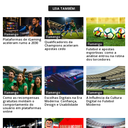
LEIA TAMBÉM:
Flamengo
Flamengo
Plataformas de iGaming
Qualificadores da
aceleram rumo a 2030
Flamengo
Champions aceleram
apostas cedo
Futebol e apostas
esportivas: como a
análise entrou na rotina
dos torcedores
Flamengo
Flamengo
Flamengo
Como as recompensas
Escolhas Digitais na Era
A Influência da Cultura
gratuitas moldam o
Moderna: Confiança,
Digital no Futebol
comportamento do
Design e Usabilidade
Moderno
usuário em plataformas
online