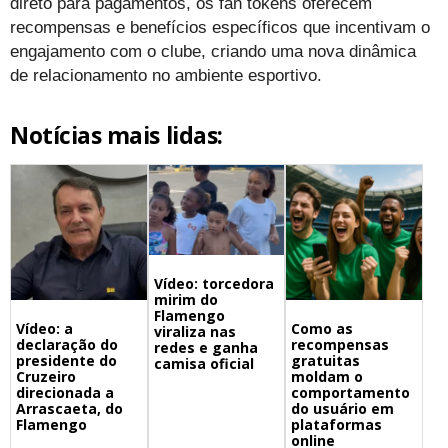
direto para pagamentos, os fan tokens oferecem
recompensas e benefícios específicos que incentivam o
engajamento com o clube, criando uma nova dinâmica
de relacionamento no ambiente esportivo.
Notícias mais lidas:
Vídeo: torcedora
mirim do
Flamengo
Vídeo: a
Como as
viraliza nas
declaração do
recompensas
redes e ganha
presidente do
gratuitas
camisa oficial
Cruzeiro
moldam o
direcionada a
comportamento
Arrascaeta, do
do usuário em
Flamengo
plataformas
online