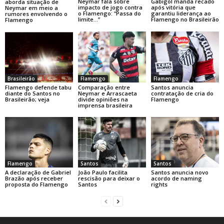
Neymar fala sobre
Gabigol manda recado
aborda situação de
impacto de jogo contra
após vitória que
Neymar em meio a
o Flamengo: “Passa do
garantiu liderança ao
rumores envolvendo o
limite…”
Flamengo no Brasileirão
Flamengo
Brasileirão
Flamengo
Flamengo
Flamengo defende tabu
Comparação entre
Santos anuncia
diante do Santos no
Neymar e Arrascaeta
contratação de cria do
Brasileirão; veja
divide opiniões na
Flamengo
imprensa brasileira
Flamengo
Santos
Santos
A declaração de Gabriel
João Paulo facilita
Santos anuncia novo
Brazão após receber
rescisão para deixar o
acordo de naming
proposta do Flamengo
Santos
rights