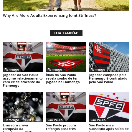
LEIA TAMBÉM:
Flamengo
Flamengo
Flamengo
Jogador do São Paulo
Ídolo do São Paulo
Jogador campeão pelo
assume relacionamento
revela sonho de ter
Flamengo é contratado
com ex de atacante do
jogado no Flamengo
pelo São Paulo
Flamengo
Flamengo
São Paulo
São Paulo
Emissora crava
São Paulo procura
São Paulo mira
campeão da
reforços para três
substituto após saída de