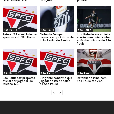
Libertadores 2025
posições
Jandrei
São Paulo
São Paulo
São Paulo
Reforço? Rafael Tolói se
Clube da Europa
Igor Rabello encaminha
aproxima do São Paulo
negocia empréstimo de
acerto com outro clube
João Paulo, do Santos
após desistência do São
Paulo
São Paulo
São Paulo
São Paulo
São Paulo faz proposta
Dirigente confirma que
Defensor assina com
oficial por jogador do
jogador está de saída
São Paulo até 2028
Atlético-MG
do São Paulo