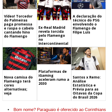
A declaração do
Vídeo! Torcedor
técnico do PSG
do Palmeiras
envolvendo o
paga promessa
Ex-Real Madrid
Flamengo de
e raspa o cabelo
revela torcida
Filipe Luís
cantando hino
pelo Flamengo
do Flamengo
no
Intercontinental
Plataformas de
iGaming
Nova camisa do
Santos x Remo:
aceleram rumo a
Flamengo terá
Análise
2030
cores
Estatística e
alternativas;
Prévia para as
veja
Oitavas da Copa
do Brasil 2026
Bom nome? Paraguaio é oferecido ao Corinthians