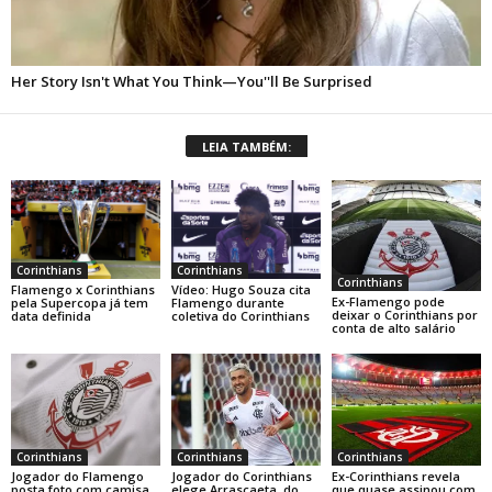
LEIA TAMBÉM:
Corinthians
Corinthians
Corinthians
Flamengo x Corinthians
Vídeo: Hugo Souza cita
Ex-Flamengo pode
pela Supercopa já tem
Flamengo durante
deixar o Corinthians por
data definida
coletiva do Corinthians
conta de alto salário
Corinthians
Corinthians
Corinthians
Jogador do Flamengo
Jogador do Corinthians
Ex-Corinthians revela
posta foto com camisa
elege Arrascaeta, do
que quase assinou com