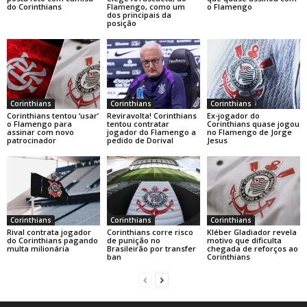
do Corinthians
Flamengo, como um
o Flamengo
dos principais da
posição
Corinthians
Corinthians
Corinthians
Corinthians tentou ‘usar’
Reviravolta! Corinthians
Ex-jogador do
o Flamengo para
tentou contratar
Corinthians quase jogou
assinar com novo
jogador do Flamengo a
no Flamengo de Jorge
patrocinador
pedido de Dorival
Jesus
Corinthians
Corinthians
Corinthians
Rival contrata jogador
Corinthians corre risco
Kléber Gladiador revela
do Corinthians pagando
de punição no
motivo que dificulta
multa milionária
Brasileirão por transfer
chegada de reforços ao
ban
Corinthians