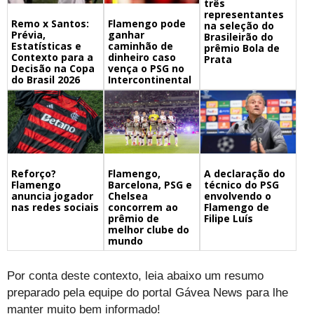
três
representantes
Remo x Santos:
Flamengo pode
na seleção do
Prévia,
ganhar
Brasileirão do
Estatísticas e
caminhão de
prêmio Bola de
Contexto para a
dinheiro caso
Prata
Decisão na Copa
vença o PSG no
do Brasil 2026
Intercontinental
Flamengo,
A declaração do
Reforço?
Barcelona, PSG e
técnico do PSG
Flamengo
Chelsea
envolvendo o
anuncia jogador
concorrem ao
Flamengo de
nas redes sociais
prêmio de
Filipe Luís
melhor clube do
mundo
Por conta deste contexto, leia abaixo um resumo
preparado pela equipe do portal Gávea News para lhe
manter muito bem informado!