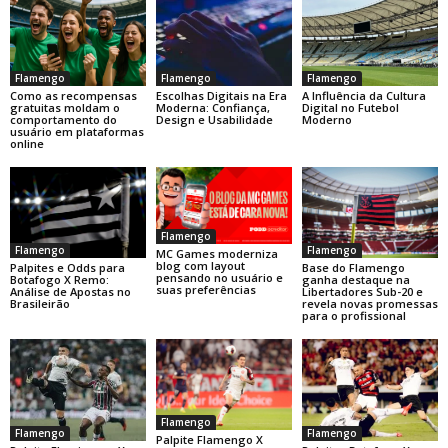
Flamengo
Flamengo
Flamengo
Como as recompensas
Escolhas Digitais na Era
A Influência da Cultura
gratuitas moldam o
Moderna: Confiança,
Digital no Futebol
comportamento do
Design e Usabilidade
Moderno
usuário em plataformas
online
Flamengo
Flamengo
Flamengo
MC Games moderniza
blog com layout
Base do Flamengo
Palpites e Odds para
pensando no usuário e
ganha destaque na
Botafogo X Remo:
suas preferências
Libertadores Sub-20 e
Análise de Apostas no
revela novas promessas
Brasileirão
para o profissional
Flamengo
Flamengo
Flamengo
Palpite Flamengo X