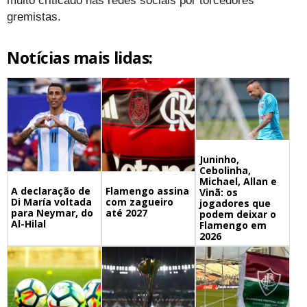
muito criticado nas redes sociais por torcedores
gremistas.
Notícias mais lidas:
Juninho,
Cebolinha,
Michael, Allan e
A declaração de
Flamengo assina
Vinã: os
Di María voltada
com zagueiro
jogadores que
para Neymar, do
até 2027
podem deixar o
Al-Hilal
Flamengo em
2026