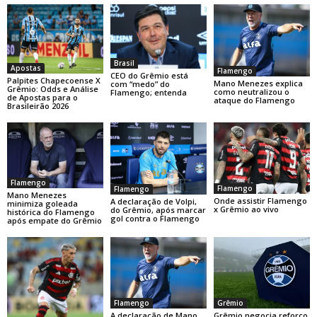
Brasil
Apostas
Flamengo
CEO do Grêmio está
Palpites Chapecoense X
Mano Menezes explica
com “medo” do
Grêmio: Odds e Análise
como neutralizou o
Flamengo; entenda
de Apostas para o
ataque do Flamengo
Brasileirão 2026
Flamengo
Flamengo
Flamengo
Mano Menezes
Onde assistir Flamengo
A declaração de Volpi,
minimiza goleada
x Grêmio ao vivo
do Grêmio, após marcar
histórica do Flamengo
gol contra o Flamengo
após empate do Grêmio
Flamengo
Grêmio
A declaração de Mano
Grêmio negocia reforço,