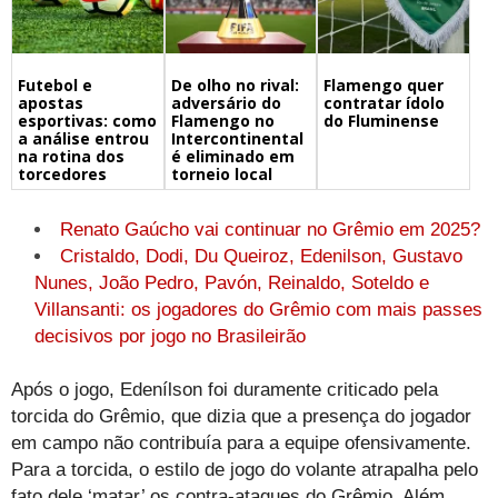
Futebol e
De olho no rival:
Flamengo quer
apostas
adversário do
contratar ídolo
esportivas: como
Flamengo no
do Fluminense
a análise entrou
Intercontinental
na rotina dos
é eliminado em
torcedores
torneio local
Renato Gaúcho vai continuar no Grêmio em 2025?
Cristaldo, Dodi, Du Queiroz, Edenilson, Gustavo
Nunes, João Pedro, Pavón, Reinaldo, Soteldo e
Villansanti: os jogadores do Grêmio com mais passes
decisivos por jogo no Brasileirão
Após o jogo, Edenílson foi duramente criticado pela
torcida do Grêmio, que dizia que a presença do jogador
em campo não contribuía para a equipe ofensivamente.
Para a torcida, o estilo de jogo do volante atrapalha pelo
fato dele ‘matar’ os contra-ataques do Grêmio. Além