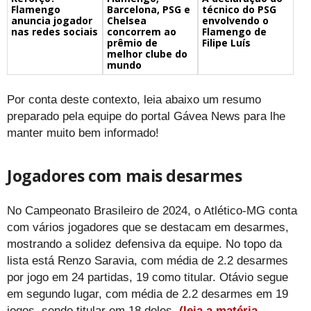
Barcelona, PSG e
técnico do PSG
Flamengo
Chelsea
envolvendo o
anuncia jogador
concorrem ao
Flamengo de
nas redes sociais
prêmio de
Filipe Luís
melhor clube do
mundo
Por conta deste contexto, leia abaixo um resumo
preparado pela equipe do portal Gávea News para lhe
manter muito bem informado!
Jogadores com mais desarmes
No Campeonato Brasileiro de 2024, o Atlético-MG conta
com vários jogadores que se destacam em desarmes,
mostrando a solidez defensiva da equipe. No topo da
lista está Renzo Saravia, com média de 2.2 desarmes
por jogo em 24 partidas, 19 como titular. Otávio segue
em segundo lugar, com média de 2.2 desarmes em 19
jogos, sendo titular em 18 deles.
(leia a matéria