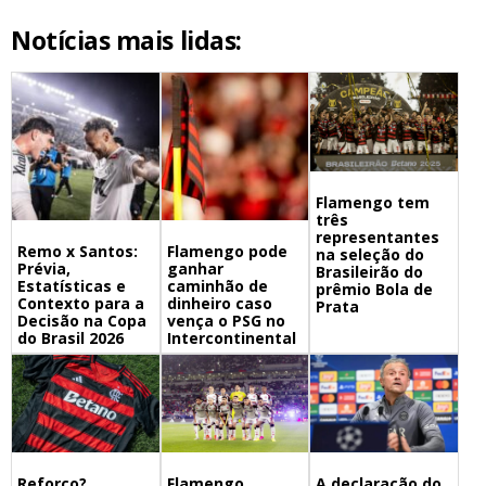
Notícias mais lidas:
Flamengo tem
três
representantes
Remo x Santos:
Flamengo pode
na seleção do
Prévia,
ganhar
Brasileirão do
Estatísticas e
caminhão de
prêmio Bola de
Contexto para a
dinheiro caso
Prata
Decisão na Copa
vença o PSG no
do Brasil 2026
Intercontinental
Flamengo,
A declaração do
Reforço?