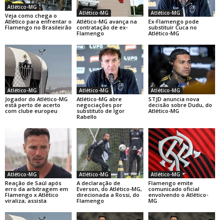
Atlético-MG
Atlético-MG
Atlético-MG
Veja como chega o
Atlético-MG avança na
Ex-Flamengo pode
Atlético para enfrentar o
contratação de ex-
substituir Cuca no
Flamengo no Brasileirão
Flamengo
Atlético-MG
Atlético-MG
Atlético-MG
Atlético-MG
Jogador do Atlético-MG
Atlético-MG abre
STJD anuncia nova
está perto de acerto
negociações por
decisão sobre Dudu, do
com clube europeu
substituto de Igor
Atlético-MG
Rabello
Atlético-MG
Atlético-MG
Atlético-MG
Reação de Saúl após
A declaração de
Flamengo emite
erro da arbitragem em
Everson, do Atlético-MG,
comunicado oficial
Flamengo x Atlético
direcionada a Rossi, do
envolvendo o Atlético-
viraliza; assista
Flamengo
MG