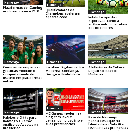
Flamengo
Flamengo
Plataformas de iGaming
Qualificadores da
aceleram rumo a 2030
Flamengo
Champions aceleram
apostas cedo
Futebol e apostas
esportivas: como a
análise entrou na rotina
dos torcedores
Flamengo
Flamengo
Flamengo
Como as recompensas
Escolhas Digitais na Era
A Influência da Cultura
gratuitas moldam o
Moderna: Confiança,
Digital no Futebol
comportamento do
Design e Usabilidade
Moderno
usuário em plataformas
online
Flamengo
Flamengo
Flamengo
MC Games moderniza
blog com layout
Base do Flamengo
Palpites e Odds para
pensando no usuário e
ganha destaque na
Botafogo X Remo:
suas preferências
Libertadores Sub-20 e
Análise de Apostas no
revela novas promessas
Brasileirão