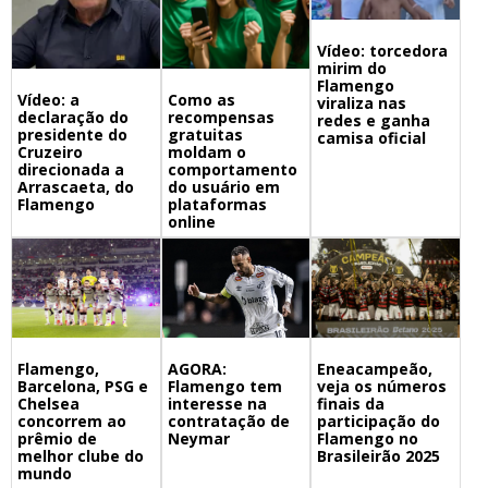
Vídeo: torcedora
mirim do
Flamengo
Vídeo: a
Como as
viraliza nas
declaração do
recompensas
redes e ganha
presidente do
gratuitas
camisa oficial
Cruzeiro
moldam o
direcionada a
comportamento
Arrascaeta, do
do usuário em
Flamengo
plataformas
online
Flamengo,
Eneacampeão,
AGORA:
Barcelona, PSG e
veja os números
Flamengo tem
Chelsea
finais da
interesse na
concorrem ao
participação do
contratação de
prêmio de
Flamengo no
Neymar
melhor clube do
Brasileirão 2025
mundo