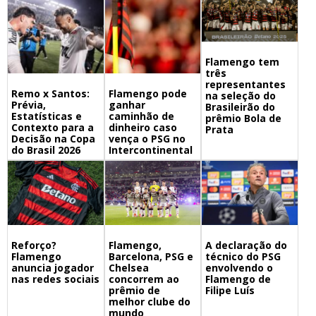
Flamengo tem
três
representantes
Remo x Santos:
Flamengo pode
na seleção do
Prévia,
ganhar
Brasileirão do
Estatísticas e
caminhão de
prêmio Bola de
Contexto para a
dinheiro caso
Prata
Decisão na Copa
vença o PSG no
do Brasil 2026
Intercontinental
Flamengo,
A declaração do
Reforço?
Barcelona, PSG e
técnico do PSG
Flamengo
Chelsea
envolvendo o
anuncia jogador
concorrem ao
Flamengo de
nas redes sociais
prêmio de
Filipe Luís
melhor clube do
mundo