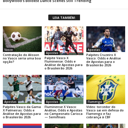
LEIA TAMBÉM:
Apostas
Vasco
Apostas
Palpites Cruzeiro X
Contratação do Alisson
Palpite Vasco X
Vasco: Odds e Análise
no Vasco seria uma boa
Fluminense: Odds e
de Apostas para o
opção?
Análise de Apostas para
Brasileirão 2026
o Brasileirão 2026
Apostas
Apostas
Flamengo
Palpites Vasco da Gama
Fluminense X Vasco:
Vídeo: torcedor do
X Palmeiras: Odds e
Análise, Odds e Apostas
Vasco sai em defesa do
Análise de Apostas para
no Campeonato Carioca
Flamengo e faz
o Brasileirão 2026
— Semifinais
cobrança à CBF