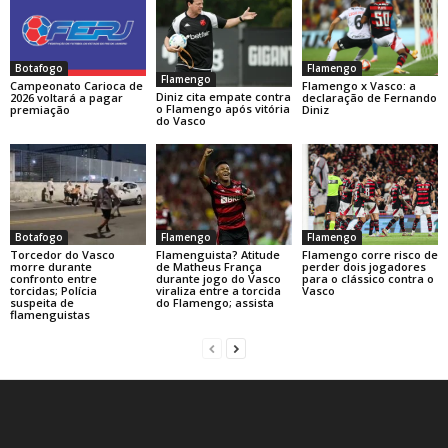
Botafogo
Flamengo
Flamengo
Campeonato Carioca de
Flamengo x Vasco: a
Diniz cita empate contra
2026 voltará a pagar
declaração de Fernando
o Flamengo após vitória
premiação
Diniz
do Vasco
Botafogo
Flamengo
Flamengo
Torcedor do Vasco
Flamenguista? Atitude
Flamengo corre risco de
morre durante
de Matheus França
perder dois jogadores
confronto entre
durante jogo do Vasco
para o clássico contra o
torcidas; Polícia
viraliza entre a torcida
Vasco
suspeita de
do Flamengo; assista
flamenguistas