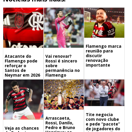
Flamengo marca
reunião para
discutir
Atacante do
Vai renovar?
renovação
Flamengo pode
Rossi é sincero
importante
reforçar o
sobre
Santos de
permanência no
Neymar em 2026
Flamengo
Tite negocia
Arrascaeta,
com novo clube
Rossi, Danilo,
e pede “pacote”
Pedro e Bruno
Veja as chances
de jogadores do