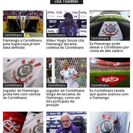
LEIA TAMBÉM:
Corinthians
Corinthians
Corinthians
Flamengo x Corinthians
Vídeo: Hugo Souza cita
Ex-Flamengo pode
pela Supercopa já tem
Flamengo durante
deixar o Corinthians por
data definida
coletiva do Corinthians
conta de alto salário
Corinthians
Corinthians
Corinthians
Jogador do Flamengo
Jogador do Corinthians
Ex-Corinthians revela
posta foto com camisa
elege Arrascaeta, do
que quase assinou com
do Corinthians
Flamengo, como um
o Flamengo
dos principais da
posição