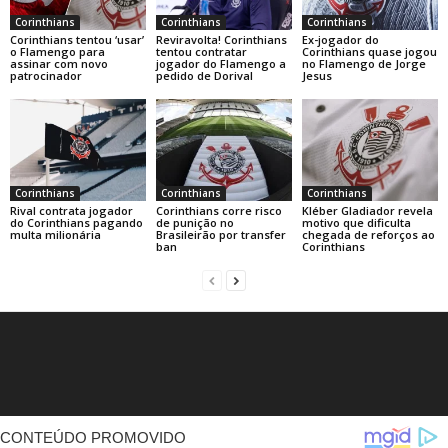
Corinthians
Corinthians
Corinthians
Corinthians tentou ‘usar’
Reviravolta! Corinthians
Ex-jogador do
o Flamengo para
tentou contratar
Corinthians quase jogou
assinar com novo
jogador do Flamengo a
no Flamengo de Jorge
patrocinador
pedido de Dorival
Jesus
Corinthians
Corinthians
Corinthians
Rival contrata jogador
Corinthians corre risco
Kléber Gladiador revela
do Corinthians pagando
de punição no
motivo que dificulta
multa milionária
Brasileirão por transfer
chegada de reforços ao
ban
Corinthians