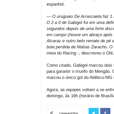
espanhol.
—
O uruguaio De Arrascaeta faz 1 
O 2 a 0 de Gabigol foi em uma defi
segundos depois de uma forte disc
em campo (houve um abraço após o 
Alcaraz e outro belo remate de p
bola perdida de Matías Zaracho. O 
meia do Racing
-, descreveu o Olé.
Como citado, Gabigol marcou dois 
para garantir o triunfo do Mengão.
marcou o único gol do Atlético-MG n
Agora, as equipes voltam a se enfr
domingo, às 16h (horário de Brasíl
Compartilhe: