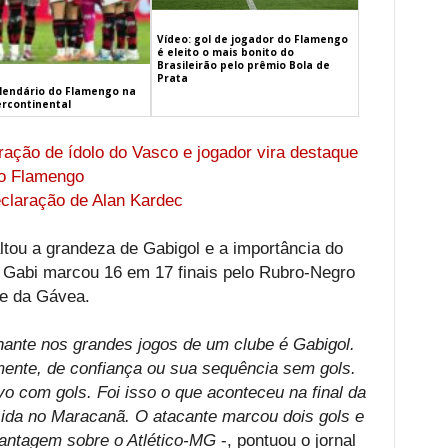
Vídeo: gol de jogador do Flamengo
é eleito o mais bonito do
Brasileirão pelo prêmio Bola de
Prata
alendário do Flamengo na
ercontinental
ação de ídolo do Vasco e jogador vira destaque
do Flamengo
eclaração de Alan Kardec
altou a grandeza de Gabigol e a importância do
e Gabi marcou 16 em 17 finais pelo Rubro-Negro
be da Gávea.
nante nos grandes jogos de um clube é Gabigol.
ente, de confiança ou sua sequência sem gols.
ivo com gols. Foi isso o que aconteceu na final da
 ida no Maracanã. O atacante marcou dois gols e
antagem sobre o Atlético-MG
-, pontuou o jornal