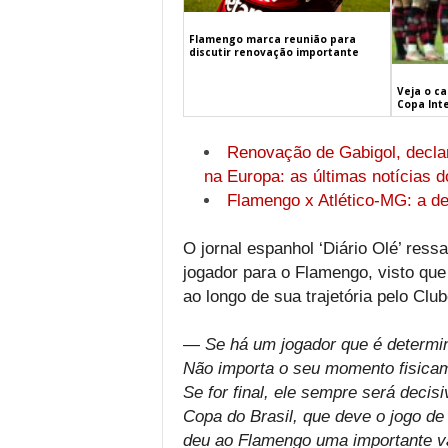
Flamengo marca reunião para
discutir renovação importante
Veja o c
Copa Int
Renovação de Gabigol, declar
na Europa: as últimas notícias 
Flamengo x Atlético-MG: a d
O jornal espanhol ‘Diário Olé’ ress
jogador para o Flamengo, visto qu
ao longo de sua trajetória pelo Clu
—
Se há um jogador que é determi
Não importa o seu momento fisicam
Se for final, ele sempre será decis
Copa do Brasil, que deve o jogo de
deu ao Flamengo uma importante v