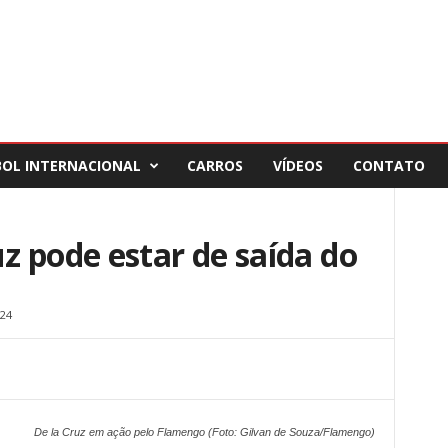
BOL INTERNACIONAL
CARROS
VÍDEOS
CONTATO
 pode estar de saída do
24
De la Cruz em ação pelo Flamengo (Foto: Gilvan de Souza/Flamengo)