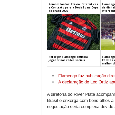
Remo x Santos: Prévia, Estatísticas
Flamengo
e Contexto para a Decisão na Copa
de dinhe
do Brasil 2026
Intercont
Flamengo
Reforço? Flamengo anuncia
Chelsea 
jogador nas redes sociais
melhor c
Flamengo faz publicação dire
A declaração de Léo Ortiz ap
A diretoria do River Plate acompan
Brasil e enxerga com bons olhos a
negociação seria complexa devido a