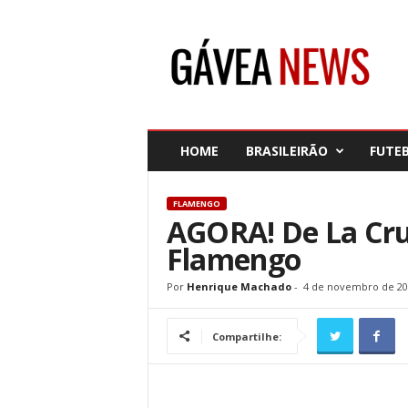
G
á
v
e
a
N
e
HOME
BRASILEIRÃO
FUTE
w
s
FLAMENGO
AGORA! De La Cruz
Flamengo
Por
Henrique Machado
-
4 de novembro de 20
Compartilhe: