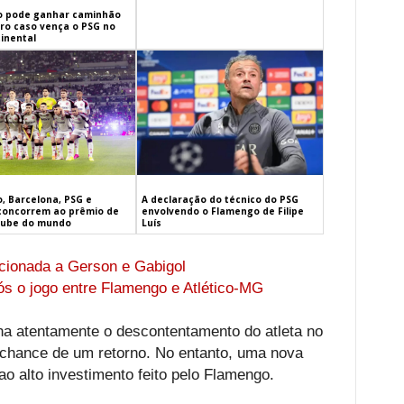
 pode ganhar caminhão
iro caso vença o PSG no
inental
, Barcelona, PSG e
A declaração do técnico do PSG
concorrem ao prêmio de
envolvendo o Flamengo de Filipe
lube do mundo
Luís
cionada a Gerson e Gabigol
ós o jogo entre Flamengo e Atlético-MG
ha atentamente o descontentamento do atleta no
 chance de um retorno. No entanto, uma nova
o alto investimento feito pelo Flamengo.