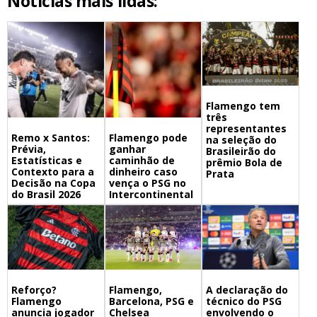
Notícias mais lidas:
Flamengo tem
três
representantes
Remo x Santos:
Flamengo pode
na seleção do
Prévia,
ganhar
Brasileirão do
Estatísticas e
caminhão de
prêmio Bola de
Contexto para a
dinheiro caso
Prata
Decisão na Copa
vença o PSG no
do Brasil 2026
Intercontinental
Flamengo,
A declaração do
Reforço?
Barcelona, PSG e
técnico do PSG
Flamengo
Chelsea
envolvendo o
anuncia jogador