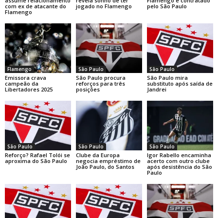
assume relacionamento
revela sonho de ter
Flamengo é contratado
com ex de atacante do
jogado no Flamengo
pelo São Paulo
Flamengo
Flamengo
São Paulo
São Paulo
Emissora crava
São Paulo procura
São Paulo mira
campeão da
reforços para três
substituto após saída de
Libertadores 2025
posições
Jandrei
São Paulo
São Paulo
São Paulo
Reforço? Rafael Tolói se
Clube da Europa
Igor Rabello encaminha
aproxima do São Paulo
negocia empréstimo de
acerto com outro clube
João Paulo, do Santos
após desistência do São
Paulo