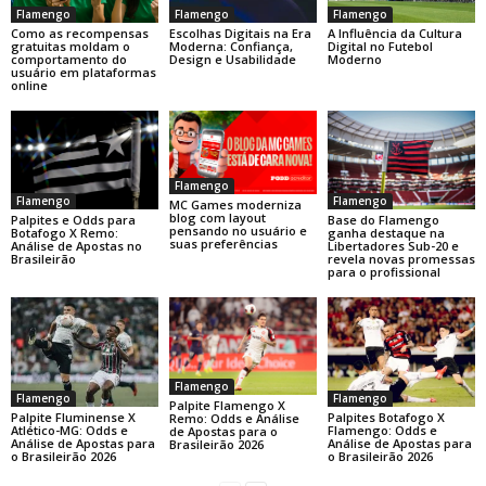
Flamengo
Flamengo
Flamengo
Como as recompensas
Escolhas Digitais na Era
A Influência da Cultura
gratuitas moldam o
Moderna: Confiança,
Digital no Futebol
comportamento do
Design e Usabilidade
Moderno
usuário em plataformas
online
Flamengo
Flamengo
Flamengo
MC Games moderniza
blog com layout
Base do Flamengo
Palpites e Odds para
pensando no usuário e
ganha destaque na
Botafogo X Remo:
suas preferências
Libertadores Sub-20 e
Análise de Apostas no
revela novas promessas
Brasileirão
para o profissional
Flamengo
Flamengo
Flamengo
Palpite Flamengo X
Palpite Fluminense X
Palpites Botafogo X
Remo: Odds e Análise
Atlético-MG: Odds e
Flamengo: Odds e
de Apostas para o
Análise de Apostas para
Análise de Apostas para
Brasileirão 2026
o Brasileirão 2026
o Brasileirão 2026