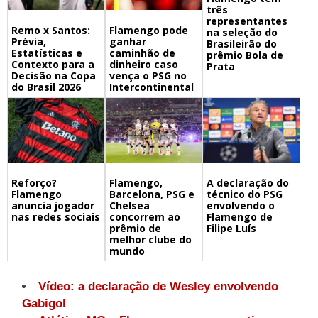
três
representantes
Remo x Santos:
Flamengo pode
na seleção do
Prévia,
ganhar
Brasileirão do
Estatísticas e
caminhão de
prêmio Bola de
Contexto para a
dinheiro caso
Prata
Decisão na Copa
vença o PSG no
do Brasil 2026
Intercontinental
Flamengo,
A declaração do
Reforço?
Barcelona, PSG e
técnico do PSG
Flamengo
Chelsea
envolvendo o
anuncia jogador
concorrem ao
Flamengo de
nas redes sociais
prêmio de
Filipe Luís
melhor clube do
mundo
Vídeo: a declaração de Wesley envolvendo
Gabigol