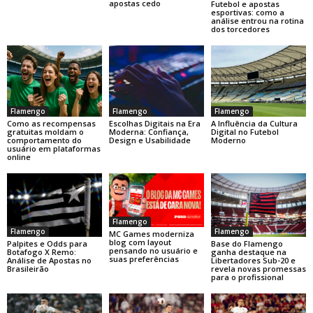
apostas cedo
Futebol e apostas
esportivas: como a
análise entrou na rotina
dos torcedores
Flamengo
Flamengo
Flamengo
Como as recompensas
Escolhas Digitais na Era
A Influência da Cultura
gratuitas moldam o
Moderna: Confiança,
Digital no Futebol
comportamento do
Design e Usabilidade
Moderno
usuário em plataformas
online
Flamengo
Flamengo
Flamengo
MC Games moderniza
blog com layout
Base do Flamengo
Palpites e Odds para
pensando no usuário e
ganha destaque na
Botafogo X Remo:
suas preferências
Libertadores Sub-20 e
Análise de Apostas no
revela novas promessas
Brasileirão
para o profissional