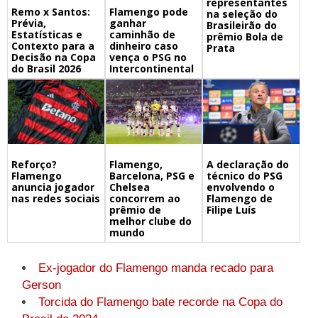
representantes
Remo x Santos:
Flamengo pode
na seleção do
Prévia,
ganhar
Brasileirão do
Estatísticas e
caminhão de
prêmio Bola de
Contexto para a
dinheiro caso
Prata
Decisão na Copa
vença o PSG no
do Brasil 2026
Intercontinental
Flamengo,
A declaração do
Reforço?
Barcelona, PSG e
técnico do PSG
Flamengo
Chelsea
envolvendo o
anuncia jogador
concorrem ao
Flamengo de
nas redes sociais
prêmio de
Filipe Luís
melhor clube do
mundo
Ex-jogador do Flamengo manda recado para
Gerson
Torcida do Flamengo bate recorde na Copa do