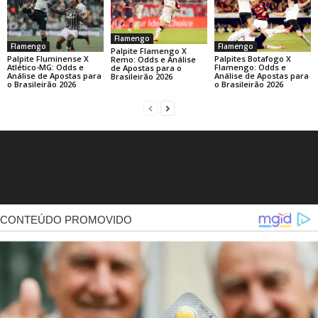
Flamengo
Flamengo
Flamengo
Palpite Flamengo X
Palpite Fluminense X
Palpites Botafogo X
Remo: Odds e Análise
Atlético-MG: Odds e
Flamengo: Odds e
de Apostas para o
Análise de Apostas para
Análise de Apostas para
Brasileirão 2026
o Brasileirão 2026
o Brasileirão 2026