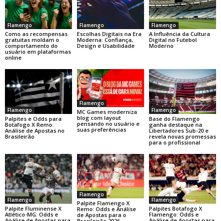
Flamengo
Flamengo
Flamengo
Como as recompensas
Escolhas Digitais na Era
A Influência da Cultura
gratuitas moldam o
Moderna: Confiança,
Digital no Futebol
comportamento do
Design e Usabilidade
Moderno
usuário em plataformas
online
Flamengo
Flamengo
Flamengo
MC Games moderniza
blog com layout
Base do Flamengo
Palpites e Odds para
pensando no usuário e
ganha destaque na
Botafogo X Remo:
suas preferências
Libertadores Sub-20 e
Análise de Apostas no
revela novas promessas
Brasileirão
para o profissional
Flamengo
Flamengo
Flamengo
Palpite Flamengo X
Palpite Fluminense X
Palpites Botafogo X
Remo: Odds e Análise
Atlético-MG: Odds e
Flamengo: Odds e
de Apostas para o
Análise de Apostas para
Análise de Apostas para
Brasileirão 2026