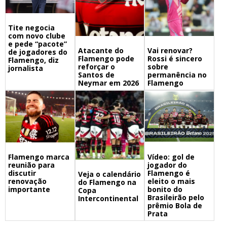
Tite negocia
com novo clube
e pede “pacote”
Atacante do
Vai renovar?
de jogadores do
Flamengo pode
Rossi é sincero
Flamengo, diz
reforçar o
sobre
jornalista
Santos de
permanência no
Neymar em 2026
Flamengo
Flamengo marca
Vídeo: gol de
reunião para
jogador do
discutir
Flamengo é
Veja o calendário
renovação
eleito o mais
do Flamengo na
importante
bonito do
Copa
Brasileirão pelo
Intercontinental
prêmio Bola de
Prata