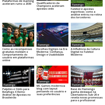
Plataformas de iGaming
Qualificadores da
aceleram rumo a 2030
Flamengo
Champions aceleram
apostas cedo
Futebol e apostas
esportivas: como a
análise entrou na rotina
dos torcedores
Flamengo
Flamengo
Flamengo
Como as recompensas
Escolhas Digitais na Era
A Influência da Cultura
gratuitas moldam o
Moderna: Confiança,
Digital no Futebol
comportamento do
Design e Usabilidade
Moderno
usuário em plataformas
online
Flamengo
Flamengo
Flamengo
MC Games moderniza
blog com layout
Base do Flamengo
Palpites e Odds para
pensando no usuário e
ganha destaque na
Botafogo X Remo:
suas preferências
Libertadores Sub-20 e
Análise de Apostas no
revela novas promessas
Brasileirão
para o profissional