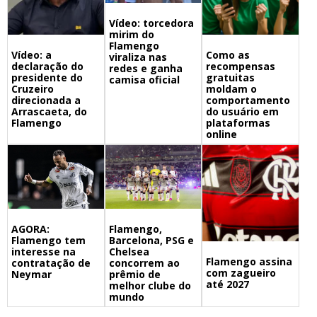
Vídeo: torcedora
mirim do
Flamengo
Vídeo: a
Como as
viraliza nas
declaração do
recompensas
redes e ganha
presidente do
gratuitas
camisa oficial
Cruzeiro
moldam o
direcionada a
comportamento
Arrascaeta, do
do usuário em
Flamengo
plataformas
online
Flamengo,
AGORA:
Barcelona, PSG e
Flamengo tem
Chelsea
interesse na
Flamengo assina
concorrem ao
contratação de
com zagueiro
prêmio de
Neymar
até 2027
melhor clube do
mundo