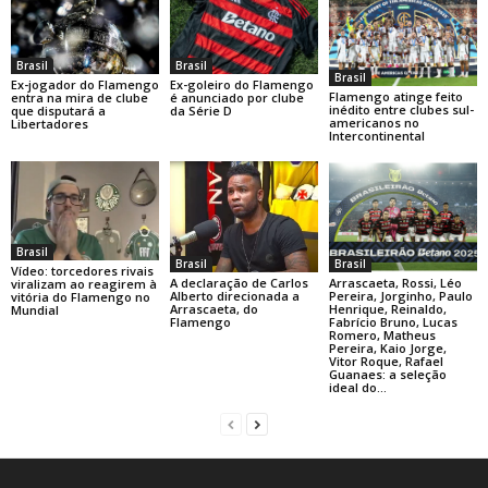
Brasil
Brasil
Brasil
Ex-jogador do Flamengo
Ex-goleiro do Flamengo
Flamengo atinge feito
entra na mira de clube
é anunciado por clube
inédito entre clubes sul-
que disputará a
da Série D
americanos no
Libertadores
Intercontinental
Brasil
Brasil
Brasil
Vídeo: torcedores rivais
A declaração de Carlos
Arrascaeta, Rossi, Léo
viralizam ao reagirem à
Alberto direcionada a
Pereira, Jorginho, Paulo
vitória do Flamengo no
Arrascaeta, do
Henrique, Reinaldo,
Mundial
Flamengo
Fabrício Bruno, Lucas
Romero, Matheus
Pereira, Kaio Jorge,
Vitor Roque, Rafael
Guanaes: a seleção
ideal do...