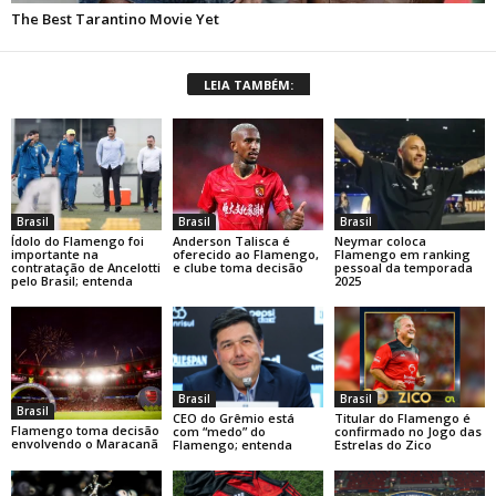
LEIA TAMBÉM:
Brasil
Brasil
Brasil
Ídolo do Flamengo foi
Anderson Talisca é
Neymar coloca
importante na
oferecido ao Flamengo,
Flamengo em ranking
contratação de Ancelotti
e clube toma decisão
pessoal da temporada
pelo Brasil; entenda
2025
Brasil
Brasil
Brasil
Titular do Flamengo é
CEO do Grêmio está
Flamengo toma decisão
confirmado no Jogo das
com “medo” do
envolvendo o Maracanã
Estrelas do Zico
Flamengo; entenda