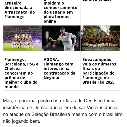
Cruzeiro
moldam o
direcionada a
comportamento
Arrascaeta, do
do usuário em
Flamengo
plataformas
online
Flamengo,
Eneacampeão,
AGORA:
Barcelona, PSG e
veja os números
Flamengo tem
Chelsea
finais da
interesse na
concorrem ao
participação do
contratação de
prêmio de
Flamengo no
Neymar
melhor clube do
Brasileirão 2025
mundo
Mas, o principal ponto das críticas de Denílson foi na
insistência de Dorival Júnior em deixar Vinicius Júnior
no ataque da Seleção Brasileira mesmo com o brasileiro
não jogando bem.