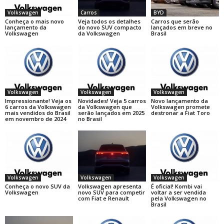
Volkswagen
Carros
BYD
Conheça o mais novo
Veja todos os detalhes
Carros que serão
lançamento da
do novo SUV compacto
lançados em breve no
Volkswagen
da Volkswagen
Brasil
Volkswagen
Volkswagen
Volkswagen
Impressionante! Veja os
Novidades! Veja 5 carros
Novo lançamento da
6 carros da Volkswagen
da Volkswagen que
Volkswagen promete
mais vendidos do Brasil
serão lançados em 2025
destronar a Fiat Toro
em novembro de 2024
no Brasil
Volkswagen
Volkswagen
Volkswagen
Conheça o novo SUV da
Volkswagen apresenta
É oficial! Kombi vai
Volkswagen
novo SUV para competir
voltar a ser vendida
com Fiat e Renault
pela Volkswagen no
Brasil