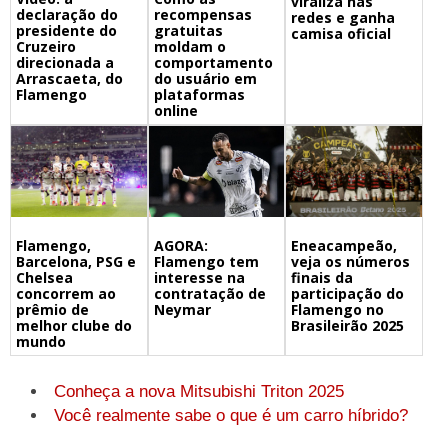
viraliza nas
declaração do
recompensas
redes e ganha
presidente do
gratuitas
camisa oficial
Cruzeiro
moldam o
direcionada a
comportamento
Arrascaeta, do
do usuário em
Flamengo
plataformas
online
Flamengo,
Eneacampeão,
AGORA:
Barcelona, PSG e
veja os números
Flamengo tem
Chelsea
finais da
interesse na
concorrem ao
participação do
contratação de
prêmio de
Flamengo no
Neymar
melhor clube do
Brasileirão 2025
mundo
Conheça a nova Mitsubishi Triton 2025
Você realmente sabe o que é um carro híbrido?