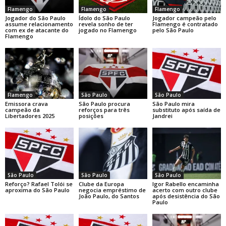
Flamengo
Flamengo
Flamengo
Jogador do São Paulo
Ídolo do São Paulo
Jogador campeão pelo
assume relacionamento
revela sonho de ter
Flamengo é contratado
com ex de atacante do
jogado no Flamengo
pelo São Paulo
Flamengo
Flamengo
São Paulo
São Paulo
Emissora crava
São Paulo procura
São Paulo mira
campeão da
reforços para três
substituto após saída de
Libertadores 2025
posições
Jandrei
São Paulo
São Paulo
São Paulo
Reforço? Rafael Tolói se
Clube da Europa
Igor Rabello encaminha
aproxima do São Paulo
negocia empréstimo de
acerto com outro clube
João Paulo, do Santos
após desistência do São
Paulo