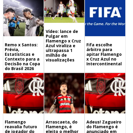
Vídeo: lance de
Pulgar em
Flamengo x Cruz
Remo x Santos:
Fifa escolhe
Azul viraliza e
Prévia,
árbitro para
ultrapassa 1
Estatísticas e
apitar Flamengo
milhão de
Contexto para a
x Cruz Azul no
visualizações
Decisão na Copa
Intercontinental
do Brasil 2026
Flamengo
Arrascaeta, do
Adeus! Zagueiro
reavalia futuro
Flamengo, é
do Flamengo é
de jogador do
eleito o melhor
anunciado em