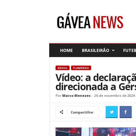
G
á
v
e
a
N
e
HOME
BRASILEIRÃO
FUTE
w
s
BRASIL
FLAMENGO
Vídeo: a declaraçã
direcionada a Ge
Por
Marco Menezes
-
26 de novembro de 2024
Compartilhe: