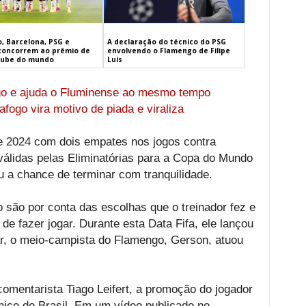
, Barcelona, PSG e
A declaração do técnico do PSG
concorrem ao prêmio de
envolvendo o Flamengo de Filipe
lube do mundo
Luís
go e ajuda o Fluminense ao mesmo tempo
fogo vira motivo de piada e viraliza
de 2024 com dois empates nos jogos contra
válidas pelas Eliminatórias para a Copa do Mundo
 a chance de terminar com tranquilidade.
o são por conta das escolhas que o treinador fez e
de fazer jogar. Durante esta Data Fifa, ele lançou
ar, o meio-campista do Flamengo, Gerson, atuou
comentarista Tiago Leifert, a promoção do jogador
cnico do Brasil. Em um vídeo publicado no