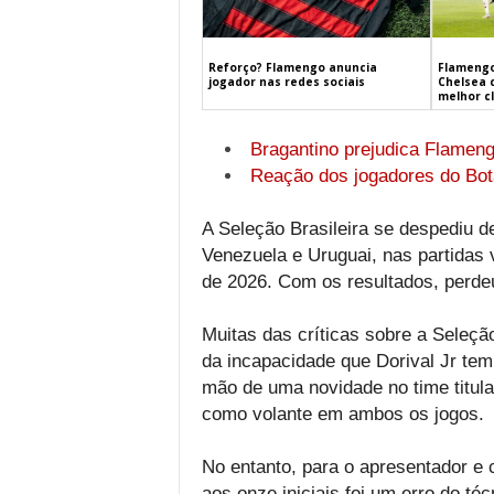
Flamengo
Reforço? Flamengo anuncia
Chelsea 
jogador nas redes sociais
melhor c
Bragantino prejudica Flamen
Reação dos jogadores do Bota
A Seleção Brasileira se despediu 
Venezuela e Uruguai, nas partidas 
de 2026. Com os resultados, perdeu
Muitas das críticas sobre a Seleçã
da incapacidade que Dorival Jr tem 
mão de uma novidade no time titul
como volante em ambos os jogos.
No entanto, para o apresentador e 
aos onze iniciais foi um erro do té