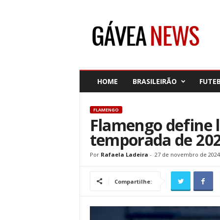
G
á
v
e
a
N
e
HOME
BRASILEIRÃO
FUTE
w
s
FLAMENGO
Flamengo define lo
temporada de 20
Por
Rafaela Ladeira
-
27 de novembro de 2024
Compartilhe: