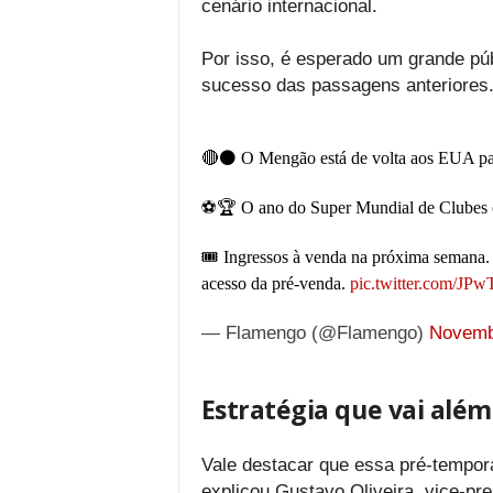
cenário internacional.
Por isso, é esperado um grande púb
sucesso das passagens anteriores
🔴⚫️ O Mengão está de volta aos EUA par
⚽️🏆 O ano do Super Mundial de Clubes 
🎟 Ingressos à venda na próxima semana
acesso da pré-venda.
pic.twitter.com/JPw
— Flamengo (@Flamengo)
Novemb
Estratégia que vai alé
Vale destacar que essa pré-tempora
explicou Gustavo Oliveira, vice-p