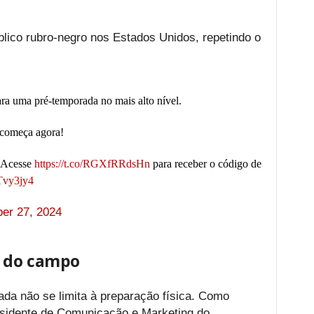
lico rubro-negro nos Estados Unidos, repetindo o
.
a uma pré-temporada no mais alto nível.
começa agora!
. Acesse
https://t.co/RGXfRRdsHn
para receber o código de
Tvy3jy4
er 27, 2024
m do campo
da não se limita à preparação física. Como
residente de Comunicação e Marketing do