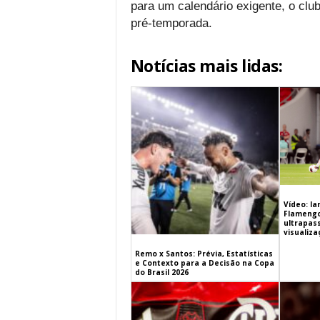
para um calendário exigente, o clu
pré-temporada.
Notícias mais lidas:
Vídeo: l
Flamengo 
ultrapas
visualiz
Remo x Santos: Prévia, Estatísticas
e Contexto para a Decisão na Copa
do Brasil 2026