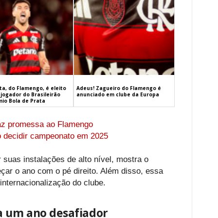
a, do Flamengo, é eleito
Adeus! Zagueiro do Flamengo é
jogador do Brasileirão
anunciado em clube da Europa
mio Bola de Prata
 faz promessa ao Flamengo
 decidir campeonato em 2025
 suas instalações de alto nível, mostra o
r o ano com o pé direito. Além disso, essa
internacionalização do clube.
a um ano desafiador