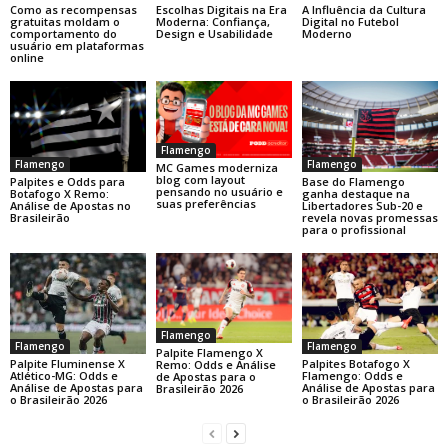
Como as recompensas
Escolhas Digitais na Era
A Influência da Cultura
gratuitas moldam o
Moderna: Confiança,
Digital no Futebol
comportamento do
Design e Usabilidade
Moderno
usuário em plataformas
online
Flamengo
Flamengo
Flamengo
MC Games moderniza
blog com layout
Base do Flamengo
Palpites e Odds para
pensando no usuário e
ganha destaque na
Botafogo X Remo:
suas preferências
Libertadores Sub-20 e
Análise de Apostas no
revela novas promessas
Brasileirão
para o profissional
Flamengo
Flamengo
Flamengo
Palpite Flamengo X
Palpite Fluminense X
Palpites Botafogo X
Remo: Odds e Análise
Atlético-MG: Odds e
Flamengo: Odds e
de Apostas para o
Análise de Apostas para
Análise de Apostas para
Brasileirão 2026
o Brasileirão 2026
o Brasileirão 2026