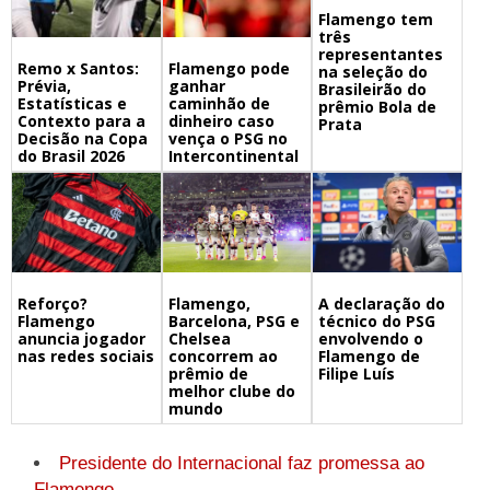
Flamengo tem
três
representantes
Remo x Santos:
Flamengo pode
na seleção do
Prévia,
ganhar
Brasileirão do
Estatísticas e
caminhão de
prêmio Bola de
Contexto para a
dinheiro caso
Prata
Decisão na Copa
vença o PSG no
do Brasil 2026
Intercontinental
Flamengo,
A declaração do
Reforço?
Barcelona, PSG e
técnico do PSG
Flamengo
Chelsea
envolvendo o
anuncia jogador
concorrem ao
Flamengo de
nas redes sociais
prêmio de
Filipe Luís
melhor clube do
mundo
Presidente do Internacional faz promessa ao
Flamengo