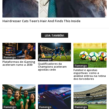
LEIA TAMBÉM:
Flamengo
Flamengo
Plataformas de iGaming
Qualificadores da
aceleram rumo a 2030
Flamengo
Champions aceleram
apostas cedo
Futebol e apostas
esportivas: como a
análise entrou na rotina
dos torcedores
Flamengo
Flamengo
Flamengo