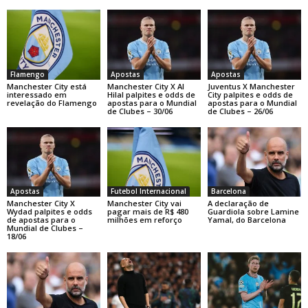
Flamengo
Apostas
Apostas
Manchester City está
Manchester City X Al
Juventus X Manchester
interessado em
Hilal palpites e odds de
City palpites e odds de
revelação do Flamengo
apostas para o Mundial
apostas para o Mundial
de Clubes – 30/06
de Clubes – 26/06
Apostas
Futebol Internacional
Barcelona
Manchester City X
Manchester City vai
A declaração de
Wydad palpites e odds
pagar mais de R$ 480
Guardiola sobre Lamine
de apostas para o
milhões em reforço
Yamal, do Barcelona
Mundial de Clubes –
18/06