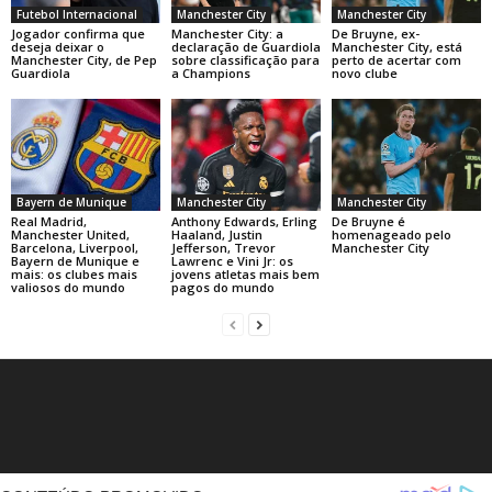
Futebol Internacional
Manchester City
Manchester City
Jogador confirma que
Manchester City: a
De Bruyne, ex-
deseja deixar o
declaração de Guardiola
Manchester City, está
Manchester City, de Pep
sobre classificação para
perto de acertar com
Guardiola
a Champions
novo clube
Bayern de Munique
Manchester City
Manchester City
Real Madrid,
Anthony Edwards, Erling
De Bruyne é
Manchester United,
Haaland, Justin
homenageado pelo
Barcelona, Liverpool,
Jefferson, Trevor
Manchester City
Bayern de Munique e
Lawrenc e Vini Jr: os
mais: os clubes mais
jovens atletas mais bem
valiosos do mundo
pagos do mundo