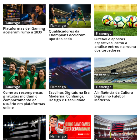
Flamengo
Flamengo
Plataformas de iGaming
Qualificadores da
aceleram rumo a 2030
Flamengo
Champions aceleram
apostas cedo
Futebol e apostas
esportivas: como a
análise entrou na rotina
dos torcedores
Flamengo
Flamengo
Flamengo
Como as recompensas
Escolhas Digitais na Era
A Influência da Cultura
gratuitas moldam o
Moderna: Confiança,
Digital no Futebol
comportamento do
Design e Usabilidade
Moderno
usuário em plataformas
online
Flamengo