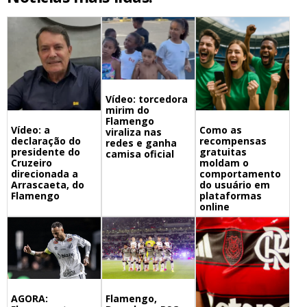
Vídeo: torcedora
mirim do
Flamengo
Vídeo: a
Como as
viraliza nas
declaração do
recompensas
redes e ganha
presidente do
gratuitas
camisa oficial
Cruzeiro
moldam o
direcionada a
comportamento
Arrascaeta, do
do usuário em
Flamengo
plataformas
online
Flamengo,
AGORA: