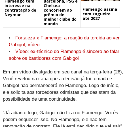
Barcelona, PSG e
Flamengo tem
Chelsea
interesse na
Flamengo assina
concorrem ao
contratação de
com zagueiro
prêmio de
Neymar
até 2027
melhor clube do
mundo
Fortaleza x Flamengo: a reação da torcida ao ver
Gabigol; vídeo
Vídeo: ex-técnico do Flamengo é sincero ao falar
sobre os bastidores com Gabigol
Em um vídeo divulgado em seu canal na terça-feira (26),
Venê revelou na capa que a decisão já foi tomada e
Gabigol não permanecerá no Flamengo. Logo de início,
ele solicita aos torcedores otimistas que desistam da
possibilidade de uma continuidade.
“Já adianto logo, Gabigol não fica no Flamengo. Vocês
podem esquecer isso. No Flamengo, ele não tem
renovação de contrato. Ele já está decidido que vai sair”,