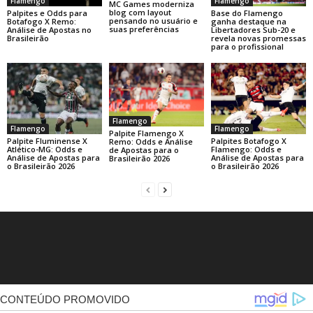
Flamengo
Flamengo
MC Games moderniza
blog com layout
Base do Flamengo
Palpites e Odds para
pensando no usuário e
ganha destaque na
Botafogo X Remo:
suas preferências
Libertadores Sub-20 e
Análise de Apostas no
revela novas promessas
Brasileirão
para o profissional
Flamengo
Flamengo
Flamengo
Palpite Flamengo X
Palpite Fluminense X
Palpites Botafogo X
Remo: Odds e Análise
Atlético-MG: Odds e
Flamengo: Odds e
de Apostas para o
Análise de Apostas para
Análise de Apostas para
Brasileirão 2026
o Brasileirão 2026
o Brasileirão 2026