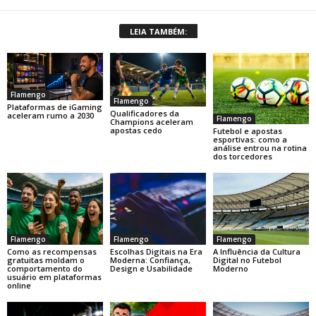
LEIA TAMBÉM:
Flamengo
Flamengo
Plataformas de iGaming
Qualificadores da
aceleram rumo a 2030
Flamengo
Champions aceleram
apostas cedo
Futebol e apostas
esportivas: como a
análise entrou na rotina
dos torcedores
Flamengo
Flamengo
Flamengo
Como as recompensas
Escolhas Digitais na Era
A Influência da Cultura
gratuitas moldam o
Moderna: Confiança,
Digital no Futebol
comportamento do
Design e Usabilidade
Moderno
usuário em plataformas
online