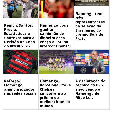
Flamengo tem
três
representantes
Remo x Santos:
Flamengo pode
na seleção do
Prévia,
ganhar
Brasileirão do
Estatísticas e
caminhão de
prêmio Bola de
Contexto para a
dinheiro caso
Prata
Decisão na Copa
vença o PSG no
do Brasil 2026
Intercontinental
Flamengo,
A declaração do
Reforço?
Barcelona, PSG e
técnico do PSG
Flamengo
Chelsea
envolvendo o
anuncia jogador
concorrem ao
Flamengo de
nas redes sociais
prêmio de
Filipe Luís
melhor clube do
mundo