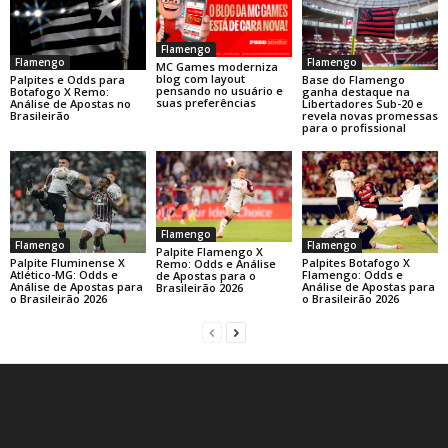
Flamengo
Flamengo
Flamengo
MC Games moderniza
blog com layout
Base do Flamengo
Palpites e Odds para
pensando no usuário e
ganha destaque na
Botafogo X Remo:
suas preferências
Libertadores Sub-20 e
Análise de Apostas no
revela novas promessas
Brasileirão
para o profissional
Flamengo
Flamengo
Flamengo
Palpite Flamengo X
Palpite Fluminense X
Palpites Botafogo X
Remo: Odds e Análise
Atlético-MG: Odds e
Flamengo: Odds e
de Apostas para o
Análise de Apostas para
Análise de Apostas para
Brasileirão 2026
o Brasileirão 2026
o Brasileirão 2026