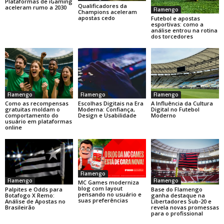
Plataformas de iGaming
Qualificadores da
aceleram rumo a 2030
Flamengo
Champions aceleram
apostas cedo
Futebol e apostas
esportivas: como a
análise entrou na rotina
dos torcedores
Flamengo
Flamengo
Flamengo
Como as recompensas
Escolhas Digitais na Era
A Influência da Cultura
gratuitas moldam o
Moderna: Confiança,
Digital no Futebol
comportamento do
Design e Usabilidade
Moderno
usuário em plataformas
online
Flamengo
Flamengo
Flamengo
MC Games moderniza
blog com layout
Base do Flamengo
Palpites e Odds para
pensando no usuário e
ganha destaque na
Botafogo X Remo:
suas preferências
Libertadores Sub-20 e
Análise de Apostas no
revela novas promessas
Brasileirão
para o profissional