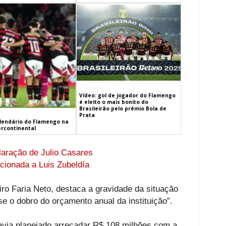
Vídeo: gol de jogador do Flamengo
é eleito o mais bonito do
Brasileirão pelo prêmio Bola de
Prata
alendário do Flamengo na
ercontinental
laração de Julio Casares
cionada a Luis Zubeldía
iro Faria Neto, destaca a gravidade da situação
se o dobro do orçamento anual da instituição”.
via planejado arrecadar R$ 108 milhões com a