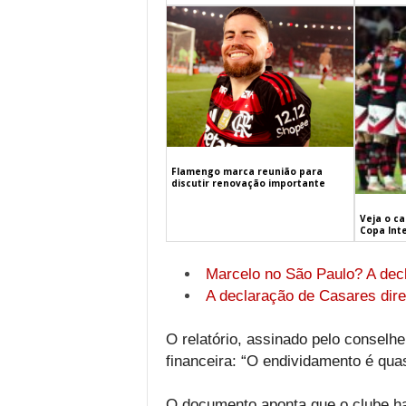
Flamengo marca reunião para
discutir renovação importante
Veja o c
Copa Int
Marcelo no São Paulo? A dec
A declaração de Casares dire
O relatório, assinado pelo conselhe
financeira: “O endividamento é qua
O documento aponta que o clube ha