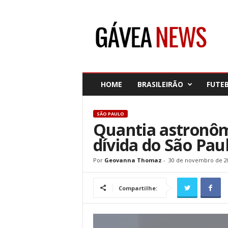
G
á
v
e
a
N
e
HOME
BRASILEIRÃO
FUTE
w
s
SÃO PAULO
Quantia astronômi
dívida do São Pau
Por
Geovanna Thomaz
-
30 de novembro de 2
Compartilhe: