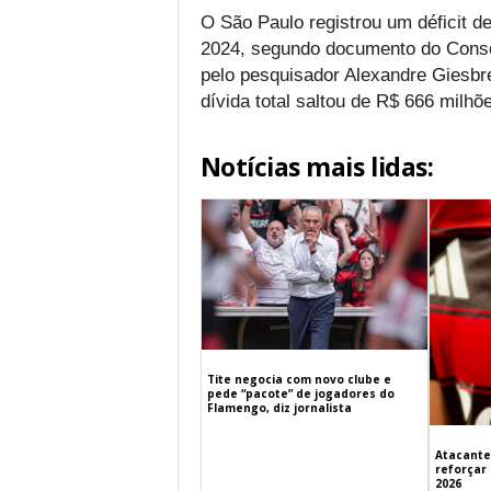
O São Paulo registrou um déficit d
2024, segundo documento do Consel
pelo pesquisador Alexandre Giesbr
dívida total saltou de R$ 666 milh
Notícias mais lidas:
Tite negocia com novo clube e
pede “pacote” de jogadores do
Flamengo, diz jornalista
Atacante
reforçar
2026