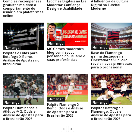
Como as recompensas
Escolhas Digitais na Era
A Influência da Cultura
gratuitas moldam o
Moderna: Confiança,
Digital no Futebol
comportamento do
Design e Usabilidade
Moderno
usuário em plataformas
online
Flamengo
Flamengo
Flamengo
MC Games moderniza
blog com layout
Base do Flamengo
Palpites e Odds para
pensando no usuário e
ganha destaque na
Botafogo X Remo:
suas preferências
Libertadores Sub-20 e
Análise de Apostas no
revela novas promessas
Brasileirão
para o profissional
Flamengo
Flamengo
Flamengo
Palpite Flamengo X
Palpite Fluminense X
Palpites Botafogo X
Remo: Odds e Análise
Atlético-MG: Odds e
Flamengo: Odds e
de Apostas para o
Análise de Apostas para
Análise de Apostas para
Brasileirão 2026
o Brasileirão 2026
o Brasileirão 2026