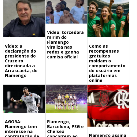
Vídeo: torcedora
mirim do
Flamengo
Vídeo: a
Como as
viraliza nas
declaração do
recompensas
redes e ganha
presidente do
gratuitas
camisa oficial
Cruzeiro
moldam o
direcionada a
comportamento
Arrascaeta, do
do usuário em
Flamengo
plataformas
online
Flamengo,
AGORA:
Barcelona, PSG e
Flamengo tem
Chelsea
interesse na
Flamengo assina
concorrem ao
contratação de