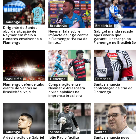
Flamengo
Brasileirão
Brasileirão
Dirigente do Santos
Neymar fala sobre
Gabigol manda recado
aborda situação de
impacto de jogo contra
após vitória que
Neymar em meio a
o Flamengo: “Passa do
garantiu liderança ao
rumores envolvendo o
limite…”
Flamengo no Brasileirão
Flamengo
Brasileirão
Flamengo
Flamengo
Flamengo defende tabu
Comparação entre
Santos anuncia
diante do Santos no
Neymar e Arrascaeta
contratação de cria do
Brasileirão; veja
divide opiniões na
Flamengo
imprensa brasileira
Flamengo
Santos
Santos
A declaração de Gabriel
João Paulo facilita
Santos anuncia novo