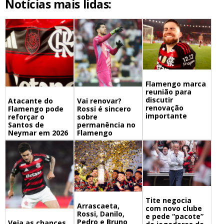
Notícias mais lidas:
Flamengo marca
reunião para
discutir
Atacante do
Vai renovar?
renovação
Flamengo pode
Rossi é sincero
importante
reforçar o
sobre
Santos de
permanência no
Neymar em 2026
Flamengo
Tite negocia
Arrascaeta,
com novo clube
Rossi, Danilo,
e pede “pacote”
Pedro e Bruno
Veja as chances