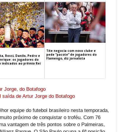
Tite negocia com novo clube e
pede “pacote” de jogadores do
a, Rossi, Danilo, Pedro e
Flamengo, diz jornalista
nrique: os jogadores do
 indicados ao prêmio Rei
ur Jorge, do Botafogo
 saída de Artur Jorge do Botafogo
or equipe do futebol brasileiro nesta temporada,
á muito próximo de conquistar o troféu. Com 76
ma vantagem de três pontos sobre o Palmeiras,
Allianz Parque. O São Paulo ocupa a 6ª posição,