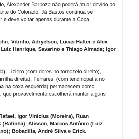
ado, Alexander Barboza não poderá atuar devido ao
iante do Colorado. Já Bastos continua se
 e deve voltar apenas durante a Copa
ohn; Vitinho, Adryelson, Lucas Halter e Alex
; Luiz Henrique, Savarino e Thiago Almada; Igor
), Liziero (com dores no tornozelo direito),
ilha direita), Ferraresi (com tendinopatia no
dema na coxa esquerda) permanecem como
a, que provavelmente escolherá manter alguns
Rafael, Igor Vinicius (Moreira), Ruan
k (Rafinha); Alisson, Marcos Antônio (Luiz
o); Bobadilla, André Silva e Erick.