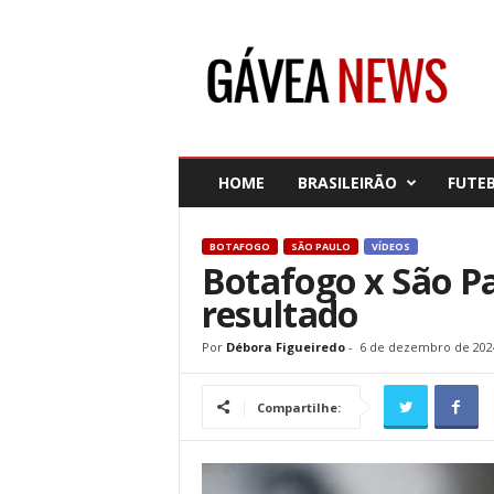
G
á
v
e
a
N
e
HOME
BRASILEIRÃO
FUTE
w
s
BOTAFOGO
SÃO PAULO
VÍDEOS
Botafogo x São Pa
resultado
Por
Débora Figueiredo
-
6 de dezembro de 202
Compartilhe: