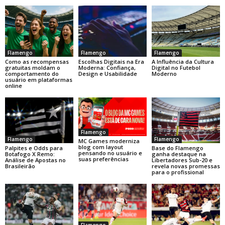
Flamengo
Flamengo
Flamengo
Como as recompensas
Escolhas Digitais na Era
A Influência da Cultura
gratuitas moldam o
Moderna: Confiança,
Digital no Futebol
comportamento do
Design e Usabilidade
Moderno
usuário em plataformas
online
Flamengo
Flamengo
Flamengo
MC Games moderniza
blog com layout
Base do Flamengo
Palpites e Odds para
pensando no usuário e
ganha destaque na
Botafogo X Remo:
suas preferências
Libertadores Sub-20 e
Análise de Apostas no
revela novas promessas
Brasileirão
para o profissional