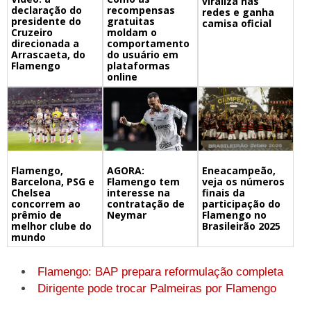
viraliza nas
declaração do
recompensas
redes e ganha
presidente do
gratuitas
camisa oficial
Cruzeiro
moldam o
direcionada a
comportamento
Arrascaeta, do
do usuário em
Flamengo
plataformas
online
Flamengo,
Eneacampeão,
AGORA:
Barcelona, PSG e
veja os números
Flamengo tem
Chelsea
finais da
interesse na
concorrem ao
participação do
contratação de
prêmio de
Flamengo no
Neymar
melhor clube do
Brasileirão 2025
mundo
Flamengo: BAP prepara reformulação completa
Dirigente pode trocar Palmeiras por Flamengo