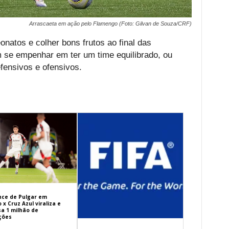
Arrascaeta em ação pelo Flamengo (Foto: Gilvan de Souza/CRF)
natos e colher bons frutos ao final das
 se empenhar em ter um time equilibrado, ou
fensivos e ofensivos.
ance de Pulgar em
x Cruz Azul viraliza e
sa 1 milhão de
ações