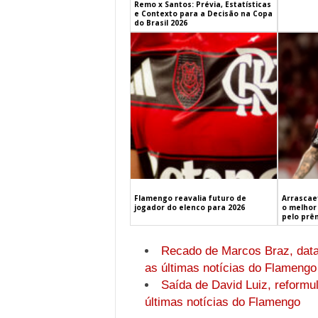
Remo x Santos: Prévia, Estatísticas
e Contexto para a Decisão na Copa
do Brasil 2026
Flamengo reavalia futuro de
Arrascaet
jogador do elenco para 2026
o melhor 
pelo prê
Recado de Marcos Braz, data 
as últimas notícias do Flamengo
Saída de David Luiz, reformu
últimas notícias do Flamengo