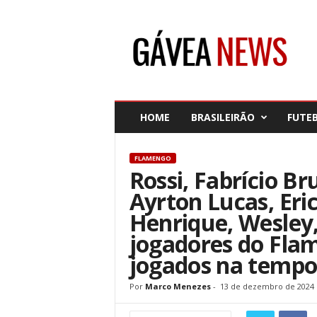
G
á
v
e
a
N
e
HOME
BRASILEIRÃO
FUTE
w
s
FLAMENGO
Rossi, Fabrício Br
Ayrton Lucas, Eri
Henrique, Wesley,
jogadores do Fla
jogados na temp
Por
Marco Menezes
-
13 de dezembro de 2024