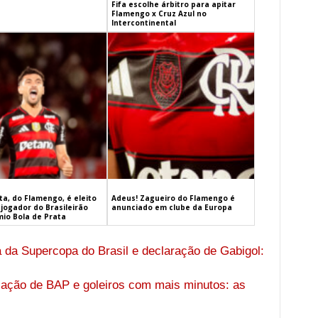
Fifa escolhe árbitro para apitar
Flamengo x Cruz Azul no
Intercontinental
a, do Flamengo, é eleito
Adeus! Zagueiro do Flamengo é
jogador do Brasileirão
anunciado em clube da Europa
mio Bola de Prata
da Supercopa do Brasil e declaração de Gabigol:
lação de BAP e goleiros com mais minutos: as