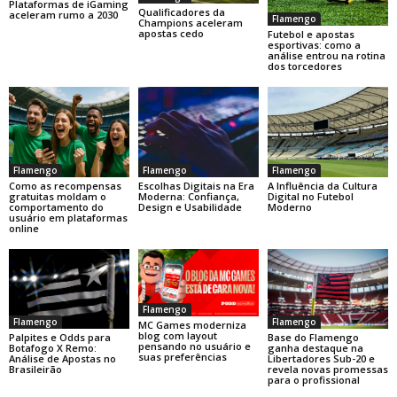
Plataformas de iGaming
Qualificadores da
aceleram rumo a 2030
Flamengo
Champions aceleram
apostas cedo
Futebol e apostas
esportivas: como a
análise entrou na rotina
dos torcedores
Flamengo
Flamengo
Flamengo
Como as recompensas
Escolhas Digitais na Era
A Influência da Cultura
gratuitas moldam o
Moderna: Confiança,
Digital no Futebol
comportamento do
Design e Usabilidade
Moderno
usuário em plataformas
online
Flamengo
Flamengo
Flamengo
MC Games moderniza
blog com layout
Base do Flamengo
Palpites e Odds para
pensando no usuário e
ganha destaque na
Botafogo X Remo:
suas preferências
Libertadores Sub-20 e
Análise de Apostas no
revela novas promessas
Brasileirão
para o profissional