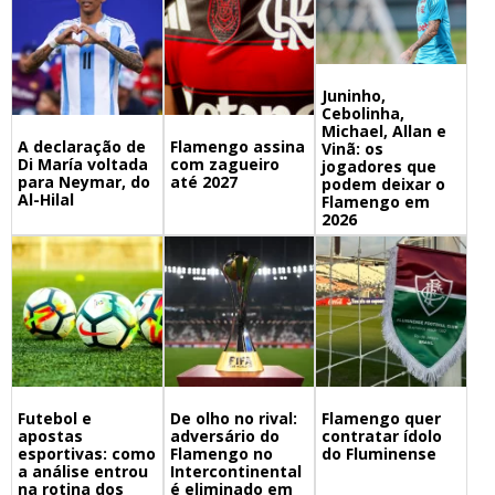
Juninho,
Cebolinha,
Michael, Allan e
A declaração de
Flamengo assina
Vinã: os
Di María voltada
com zagueiro
jogadores que
para Neymar, do
até 2027
podem deixar o
Al-Hilal
Flamengo em
2026
Futebol e
De olho no rival:
Flamengo quer
apostas
adversário do
contratar ídolo
esportivas: como
Flamengo no
do Fluminense
a análise entrou
Intercontinental
na rotina dos
é eliminado em