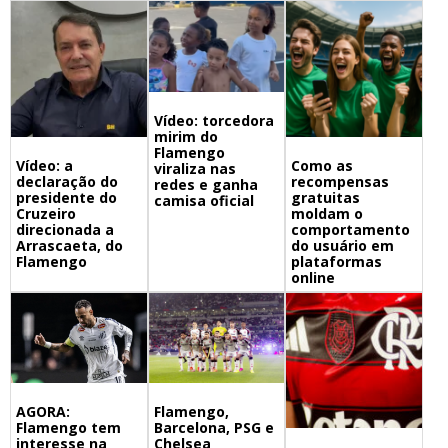
Vídeo: torcedora
mirim do
Flamengo
Vídeo: a
Como as
viraliza nas
declaração do
recompensas
redes e ganha
presidente do
gratuitas
camisa oficial
Cruzeiro
moldam o
direcionada a
comportamento
Arrascaeta, do
do usuário em
Flamengo
plataformas
online
Flamengo,
AGORA:
Barcelona, PSG e
Flamengo tem
Chelsea
interesse na