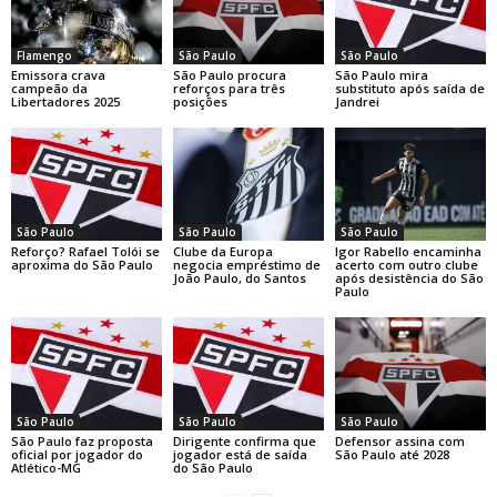
Flamengo
São Paulo
São Paulo
Emissora crava
São Paulo procura
São Paulo mira
campeão da
reforços para três
substituto após saída de
Libertadores 2025
posições
Jandrei
São Paulo
São Paulo
São Paulo
Reforço? Rafael Tolói se
Clube da Europa
Igor Rabello encaminha
aproxima do São Paulo
negocia empréstimo de
acerto com outro clube
João Paulo, do Santos
após desistência do São
Paulo
São Paulo
São Paulo
São Paulo
São Paulo faz proposta
Dirigente confirma que
Defensor assina com
oficial por jogador do
jogador está de saída
São Paulo até 2028
Atlético-MG
do São Paulo