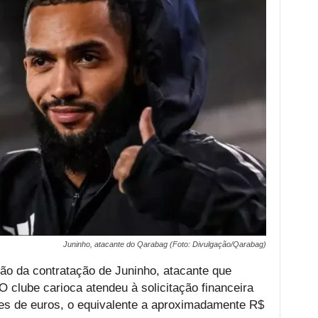
Juninho, atacante do Qarabag (Foto: Divulgação/Qarabag)
o da contratação de Juninho, atacante que
 clube carioca atendeu à solicitação financeira
ões de euros, o equivalente a aproximadamente R$