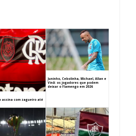
Juninho, Cebolinha, Michael, Allan e
Vinã: os jogadores que podem
deixar o Flamengo em 2026
 assina com zagueiro até