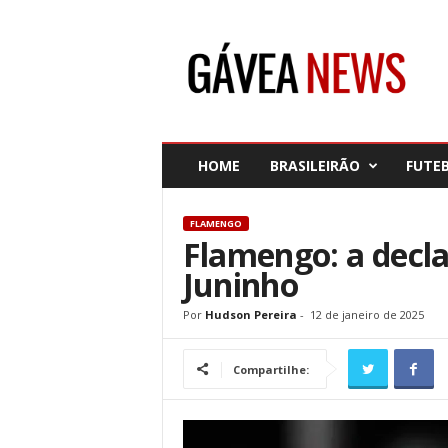
G
á
v
e
a
N
e
HOME
BRASILEIRÃO
FUTE
w
s
FLAMENGO
Flamengo: a decl
Juninho
Por
Hudson Pereira
-
12 de janeiro de 2025
Compartilhe: