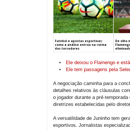
Futebol e apostas esportivas:
De olho n
como a análise entrou na rotina
Flamengo
dos torcedores
eliminado
Ele deixou o Flamengo e est
Ele tem passagens pela Sele
A negociação caminha para a concl
detalhes relativos às cláusulas cont
o jogador durante a pré-temporada
diretrizes estabelecidas pelo direto
A versatilidade de Juninho tem ger
esportivos. Jornalistas especializ