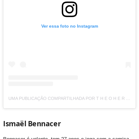
Ver essa foto no Instagram
UMA PUBLICAÇÃO COMPARTILHADA POR T H E O H E R N Á N D E Z (@THEO3HERNANDEZ)
Ismaël Bennacer