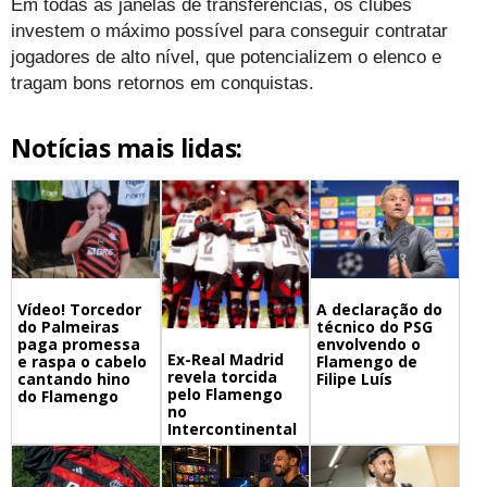
Em todas as janelas de transferências, os clubes
investem o máximo possível para conseguir contratar
jogadores de alto nível, que potencializem o elenco e
tragam bons retornos em conquistas.
Notícias mais lidas:
A declaração do
Vídeo! Torcedor
técnico do PSG
do Palmeiras
envolvendo o
paga promessa
Ex-Real Madrid
Flamengo de
e raspa o cabelo
revela torcida
Filipe Luís
cantando hino
pelo Flamengo
do Flamengo
no
Intercontinental