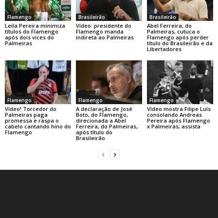
Flamengo
Brasileirão
Brasileirão
Leila Pereira minimiza
Vídeo: presidente do
Abel Ferreira, do
títulos do Flamengo
Flamengo manda
Palmeiras, cutuca o
após dois vices do
indireta ao Palmeiras
Flamengo após perder
Palmeiras
título do Brasileirão e da
Libertadores
Flamengo
Flamengo
Flamengo
A declaração de José
Vídeo! Torcedor do
Vídeo mostra Filipe Luís
Boto, do Flamengo,
Palmeiras paga
consolando Andreas
direcionada a Abel
promessa e raspa o
Pereira após Flamengo
Ferreira, do Palmeiras,
cabelo cantando hino do
x Palmeiras; assista
após título do
Flamengo
Brasileirão