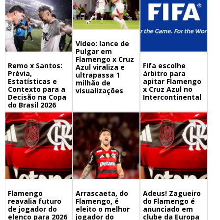
Vídeo: lance de
Pulgar em
Flamengo x Cruz
Remo x Santos:
Fifa escolhe
Azul viraliza e
Prévia,
árbitro para
ultrapassa 1
Estatísticas e
apitar Flamengo
milhão de
Contexto para a
x Cruz Azul no
visualizações
Decisão na Copa
Intercontinental
do Brasil 2026
Flamengo
Arrascaeta, do
Adeus! Zagueiro
reavalia futuro
Flamengo, é
do Flamengo é
de jogador do
eleito o melhor
anunciado em
elenco para 2026
jogador do
clube da Europa