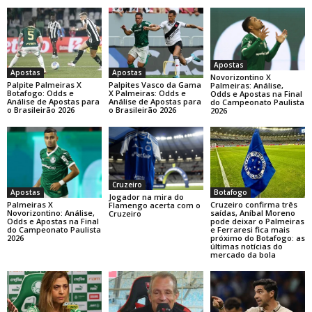
Apostas
Apostas
Apostas
Novorizontino X
Palpite Palmeiras X
Palpites Vasco da Gama
Palmeiras: Análise,
Botafogo: Odds e
X Palmeiras: Odds e
Odds e Apostas na Final
Análise de Apostas para
Análise de Apostas para
do Campeonato Paulista
o Brasileirão 2026
o Brasileirão 2026
2026
Cruzeiro
Botafogo
Apostas
Jogador na mira do
Cruzeiro confirma três
Palmeiras X
Flamengo acerta com o
saídas, Aníbal Moreno
Novorizontino: Análise,
Cruzeiro
pode deixar o Palmeiras
Odds e Apostas na Final
e Ferraresi fica mais
do Campeonato Paulista
próximo do Botafogo: as
2026
últimas notícias do
mercado da bola