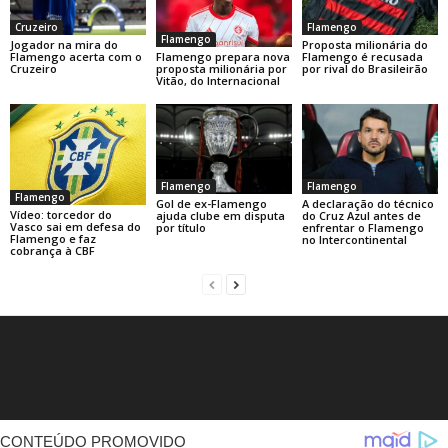
Cruzeiro
Flamengo
Flamengo
Jogador na mira do
Proposta milionária do
Flamengo prepara nova
Flamengo acerta com o
Flamengo é recusada
proposta milionária por
Cruzeiro
por rival do Brasileirão
Vitão, do Internacional
Flamengo
Flamengo
Flamengo
Gol de ex-Flamengo
A declaração do técnico
Vídeo: torcedor do
ajuda clube em disputa
do Cruz Azul antes de
Vasco sai em defesa do
por título
enfrentar o Flamengo
Flamengo e faz
no Intercontinental
cobrança à CBF