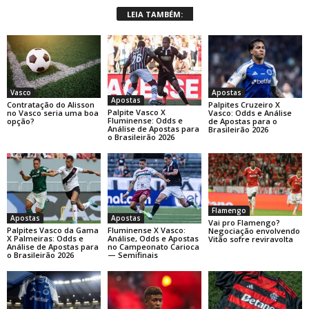
LEIA TAMBÉM:
Apostas
Vasco
Apostas
Palpites Cruzeiro X
Contratação do Alisson
Palpite Vasco X
Vasco: Odds e Análise
no Vasco seria uma boa
Fluminense: Odds e
de Apostas para o
opção?
Análise de Apostas para
Brasileirão 2026
o Brasileirão 2026
Flamengo
Apostas
Apostas
Vai pro Flamengo?
Palpites Vasco da Gama
Fluminense X Vasco:
Negociação envolvendo
X Palmeiras: Odds e
Análise, Odds e Apostas
Vitão sofre reviravolta
Análise de Apostas para
no Campeonato Carioca
o Brasileirão 2026
— Semifinais