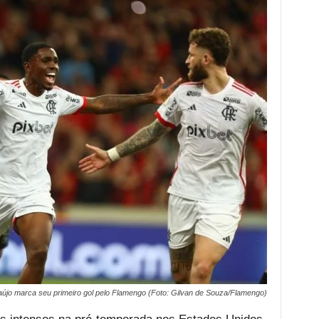
aújo marca seu primeiro gol pelo Flamengo (Foto: Gilvan de Souza/Flamengo)