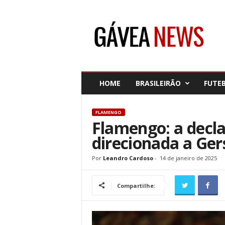
G
á
v
e
a
N
e
HOME
BRASILEIRÃO
FUTE
w
s
FLAMENGO
Flamengo: a decla
direcionada a Ger
Por
Leandro Cardoso
-
14 de janeiro de 2025
Compartilhe: