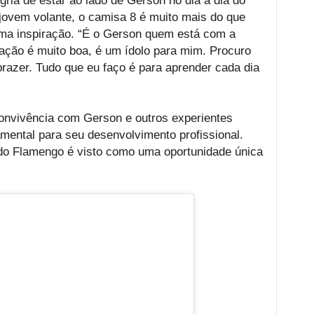
gria de estar ao lado de Gerson no dia a dia do
jovem volante, o camisa 8 é muito mais do que
ma inspiração. “É o Gerson quem está com a
elação é muito boa, é um ídolo para mim. Procuro
prazer. Tudo que eu faço é para aprender cada dia
onvivência com Gerson e outros experientes
mental para seu desenvolvimento profissional.
l do Flamengo é visto como uma oportunidade única