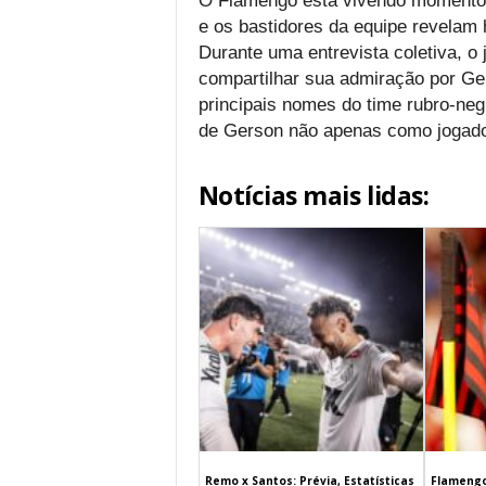
O Flamengo está vivendo momentos
e os bastidores da equipe revelam h
Durante uma entrevista coletiva, o
compartilhar sua admiração por Ge
principais nomes do time rubro-neg
de Gerson não apenas como jogado
Notícias mais lidas:
Remo x Santos: Prévia, Estatísticas
Flamengo