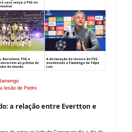
iro caso vença o PSG no
inental
, Barcelona, PSG e
A declaração do técnico do PSG
concorrem ao prêmio de
envolvendo o Flamengo de Filipe
lube do mundo
Luís
 Flamengo
a lesão de Pedro
o: a relação entre Evertton e