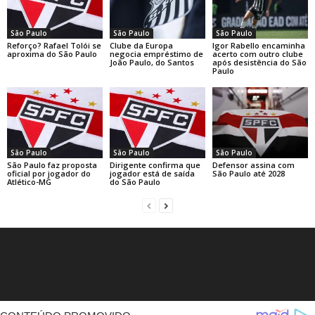
São Paulo
São Paulo
São Paulo
Reforço? Rafael Tolói se
Clube da Europa
Igor Rabello encaminha
aproxima do São Paulo
negocia empréstimo de
acerto com outro clube
João Paulo, do Santos
após desistência do São
Paulo
São Paulo
São Paulo
São Paulo
São Paulo faz proposta
Dirigente confirma que
Defensor assina com
oficial por jogador do
jogador está de saída
São Paulo até 2028
Atlético-MG
do São Paulo