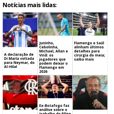
Notícias mais lidas:
Juninho,
Flamengo e Saúl
Cebolinha,
alinham últimos
Michael, Allan e
detalhes para
A declaração de
Vinã: os
cirurgia do meia;
Di María voltada
jogadores que
saiba mais
para Neymar, do
podem deixar o
Al-Hilal
Flamengo em
2026
Ex-Botafogo faz
análise sobre o
trabalho de Filipe