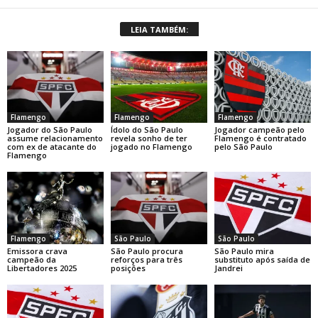
LEIA TAMBÉM:
Flamengo
Flamengo
Flamengo
Jogador do São Paulo
Ídolo do São Paulo
Jogador campeão pelo
assume relacionamento
revela sonho de ter
Flamengo é contratado
com ex de atacante do
jogado no Flamengo
pelo São Paulo
Flamengo
Flamengo
São Paulo
São Paulo
Emissora crava
São Paulo procura
São Paulo mira
campeão da
reforços para três
substituto após saída de
Libertadores 2025
posições
Jandrei