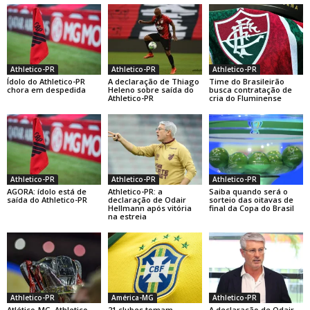
Athletico-PR
Athletico-PR
Athletico-PR
Ídolo do Athletico-PR
A declaração de Thiago
Time do Brasileirão
chora em despedida
Heleno sobre saída do
busca contratação de
Athletico-PR
cria do Fluminense
Athletico-PR
Athletico-PR
Athletico-PR
AGORA: ídolo está de
Athletico-PR: a
Saiba quando será o
saída do Athletico-PR
declaração de Odair
sorteio das oitavas de
Hellmann após vitória
final da Copa do Brasil
na estreia
Athletico-PR
América-MG
Athletico-PR
Atlético-MG, Athletico-
21 clubes tomam
A declaração de Odair