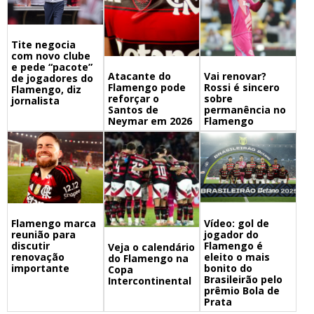
Tite negocia
com novo clube
e pede “pacote”
Atacante do
Vai renovar?
de jogadores do
Flamengo pode
Rossi é sincero
Flamengo, diz
reforçar o
sobre
jornalista
Santos de
permanência no
Neymar em 2026
Flamengo
Flamengo marca
Vídeo: gol de
reunião para
jogador do
discutir
Flamengo é
Veja o calendário
renovação
eleito o mais
do Flamengo na
importante
bonito do
Copa
Brasileirão pelo
Intercontinental
prêmio Bola de
Prata