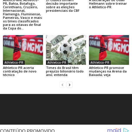
PR, Bahia, Botafogo,
decisão importante
Hellmann sobre treinar
Corinthians, Cruzeiro,
sobre as eleições
o Athletico-PR
Internacional,
presidenciais da CBF
Flamengo, Fluminense,
Pameiras, Vasco e mais:
os times classificados
para as oitavas de final
da Copa do...
Athletico-PR
Athletico-PR
Athletico-PR
Athletico-PR acerta
Times do Brasil têm
Athletico-PR promove
contratação de novo
prejuízo bilionário todo
mudanças na Arena da
técnico
ano; entenda
Baixada; veja