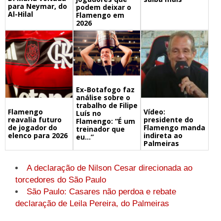
para Neymar, do
podem deixar o
Al-Hilal
Flamengo em
2026
Ex-Botafogo faz
análise sobre o
trabalho de Filipe
Flamengo
Vídeo:
Luís no
reavalia futuro
presidente do
Flamengo: “É um
de jogador do
Flamengo manda
treinador que
elenco para 2026
indireta ao
eu…”
Palmeiras
A declaração de Nilson Cesar direcionada ao
torcedores do São Paulo
São Paulo: Casares não perdoa e rebate
declaração de Leila Pereira, do Palmeiras