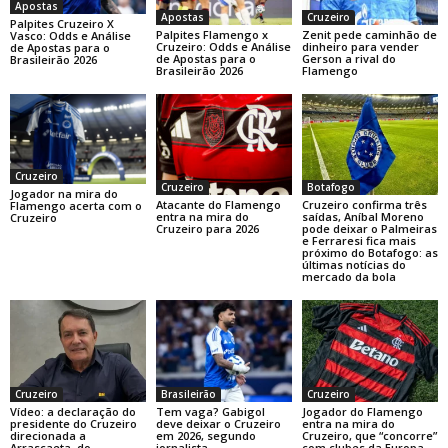
Apostas
Apostas
Cruzeiro
Palpites Cruzeiro X
Palpites Flamengo x
Zenit pede caminhão de
Vasco: Odds e Análise
Cruzeiro: Odds e Análise
dinheiro para vender
de Apostas para o
de Apostas para o
Gerson a rival do
Brasileirão 2026
Brasileirão 2026
Flamengo
Cruzeiro
Cruzeiro
Botafogo
Jogador na mira do
Atacante do Flamengo
Cruzeiro confirma três
Flamengo acerta com o
entra na mira do
saídas, Aníbal Moreno
Cruzeiro
Cruzeiro para 2026
pode deixar o Palmeiras
e Ferraresi fica mais
próximo do Botafogo: as
últimas notícias do
mercado da bola
Cruzeiro
Brasileirão
Cruzeiro
Vídeo: a declaração do
Tem vaga? Gabigol
Jogador do Flamengo
presidente do Cruzeiro
deve deixar o Cruzeiro
entra na mira do
direcionada a
em 2026, segundo
Cruzeiro, que “concorre”
Arrascaeta, do
jornalista
com clubes da Europa