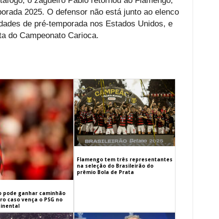
fogo, o zagueiro Pablo retornou ao Flamengo,
porada 2025. O defensor não está junto ao elenco
ividades de pré-temporada nos Estados Unidos, e
puta do Campeonato Carioca.
Flamengo tem três representantes
na seleção do Brasileirão do
prêmio Bola de Prata
 pode ganhar caminhão
iro caso vença o PSG no
inental