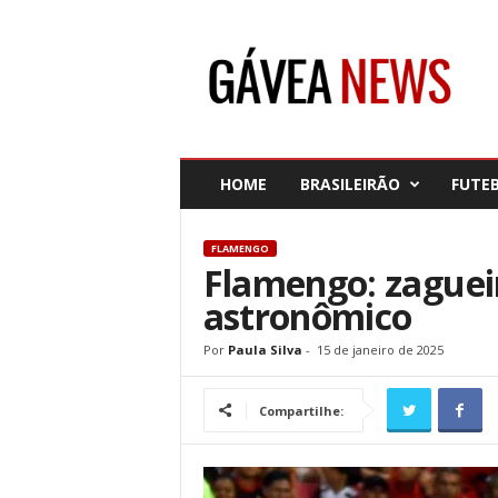
G
á
v
e
a
N
e
HOME
BRASILEIRÃO
FUTE
w
s
FLAMENGO
Flamengo: zagueir
astronômico
Por
Paula Silva
-
15 de janeiro de 2025
Compartilhe: