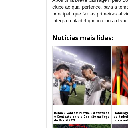
Após uma breve passagem pelo Bota
clube ao qual pertence, para a tem
principal, que faz as primeiras at
integra o plantel que iniciou a dis
Notícias mais lidas:
Remo x Santos: Prévia, Estatísticas
Flamengo
e Contexto para a Decisão na Copa
de dinhe
do Brasil 2026
Intercont