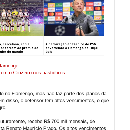
, Barcelona, PSG e
A declaração do técnico do PSG
concorrem ao prêmio de
envolvendo o Flamengo de Filipe
lube do mundo
Luís
 Flamengo
com o Cruzeiro nos bastidores
ido no Flamengo, mas não faz parte dos planos da
lém disso, o defensor tem altos vencimentos, o que
ro.
 futuramente, recebe R$ 700 mil mensais, de
sta Renato Maurício Prado. Os altos vencimentos