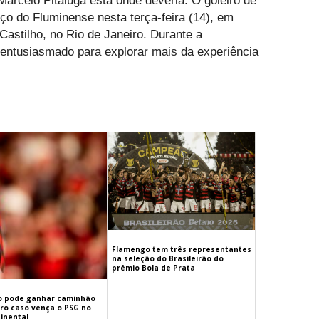
Marcelo Pitaluga está onde deveria. O goleiro de
ço do Fluminense nesta terça-feira (14), em
Castilho, no Rio de Janeiro. Durante a
entusiasmado para explorar mais da experiência
Flamengo tem três representantes
na seleção do Brasileirão do
prêmio Bola de Prata
 pode ganhar caminhão
iro caso vença o PSG no
inental