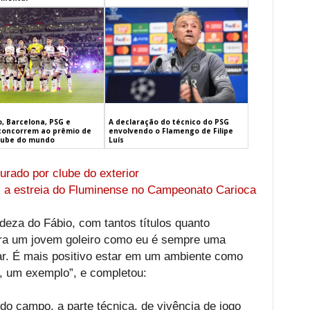
, Barcelona, PSG e
A declaração do técnico do PSG
concorrem ao prêmio de
envolvendo o Flamengo de Filipe
lube do mundo
Luís
urado por clube do exterior
 a estreia do Fluminense no Campeonato Carioca
eza do Fábio, com tantos títulos quanto
para um jovem goleiro como eu é sempre uma
r. É mais positivo estar em um ambiente como
, um exemplo”, e completou:
o do campo, a parte técnica, de vivência de jogo