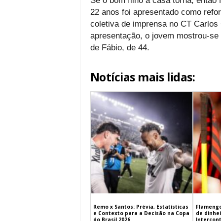
Se o bom filho a casa torna, então 
22 anos foi apresentado como refor
coletiva de imprensa no CT Carlos 
apresentação, o jovem mostrou-se 
de Fábio, de 44.
Notícias mais lidas:
Remo x Santos: Prévia, Estatísticas
Flamengo
e Contexto para a Decisão na Copa
de dinhe
do Brasil 2026
Intercont