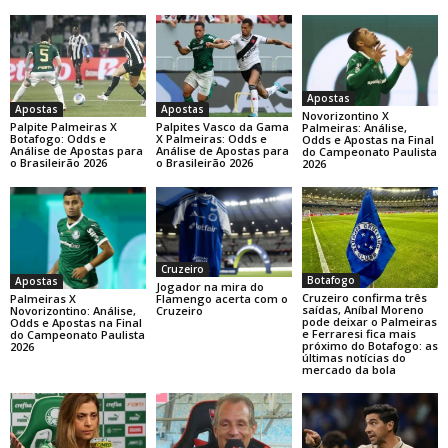
Apostas
Apostas
Apostas
Novorizontino X
Palpite Palmeiras X
Palpites Vasco da Gama
Palmeiras: Análise,
Botafogo: Odds e
X Palmeiras: Odds e
Odds e Apostas na Final
Análise de Apostas para
Análise de Apostas para
do Campeonato Paulista
o Brasileirão 2026
o Brasileirão 2026
2026
Cruzeiro
Botafogo
Apostas
Jogador na mira do
Cruzeiro confirma três
Palmeiras X
Flamengo acerta com o
saídas, Aníbal Moreno
Novorizontino: Análise,
Cruzeiro
pode deixar o Palmeiras
Odds e Apostas na Final
e Ferraresi fica mais
do Campeonato Paulista
próximo do Botafogo: as
2026
últimas notícias do
mercado da bola