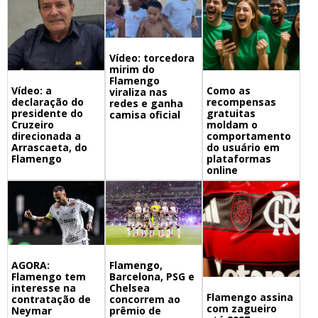
Vídeo: torcedora
mirim do
Flamengo
Vídeo: a
Como as
viraliza nas
declaração do
recompensas
redes e ganha
presidente do
gratuitas
camisa oficial
Cruzeiro
moldam o
direcionada a
comportamento
Arrascaeta, do
do usuário em
Flamengo
plataformas
online
Flamengo,
AGORA:
Barcelona, PSG e
Flamengo tem
Chelsea
interesse na
Flamengo assina
concorrem ao
contratação de
com zagueiro
prêmio de
Neymar