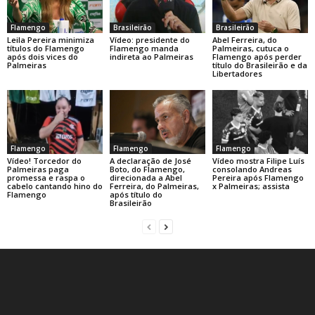
Flamengo
Brasileirão
Brasileirão
Leila Pereira minimiza
Vídeo: presidente do
Abel Ferreira, do
títulos do Flamengo
Flamengo manda
Palmeiras, cutuca o
após dois vices do
indireta ao Palmeiras
Flamengo após perder
Palmeiras
título do Brasileirão e da
Libertadores
Flamengo
Flamengo
Flamengo
A declaração de José
Vídeo! Torcedor do
Vídeo mostra Filipe Luís
Boto, do Flamengo,
Palmeiras paga
consolando Andreas
direcionada a Abel
promessa e raspa o
Pereira após Flamengo
Ferreira, do Palmeiras,
cabelo cantando hino do
x Palmeiras; assista
após título do
Flamengo
Brasileirão