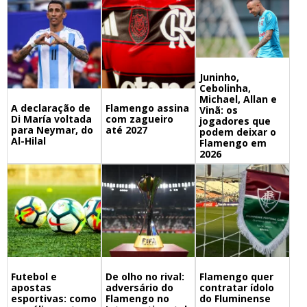
Juninho,
Cebolinha,
Michael, Allan e
A declaração de
Flamengo assina
Vinã: os
Di María voltada
com zagueiro
jogadores que
para Neymar, do
até 2027
podem deixar o
Al-Hilal
Flamengo em
2026
Futebol e
De olho no rival:
Flamengo quer
apostas
adversário do
contratar ídolo
esportivas: como
Flamengo no
do Fluminense