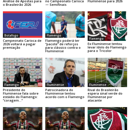
Análise de Apostas para
no Campeonato Carioca
Fluminense para 2026
o Brasileirão 2026
— Semifinais
Botafogo
Flamengo
Flamengo
Campeonato Carioca de
Flamengo poderá ter
Ex-Fluminense tentou
2026 voltará a pagar
“pacote” de reforços
levar ídolo do Flamengo
premiação
para clássico contra o
para o Tricolor
Fluminense
Flamengo
Fluminense
Fluminense
Presidente do
Patrocinadora do
Rival do Brasileirão
Fluminense fala sobre
Fluminense tentou
espera sinal verde do
estádio do Flamengo:
acordo com o Flamengo
Fluminense por
“coragem…“
atacante