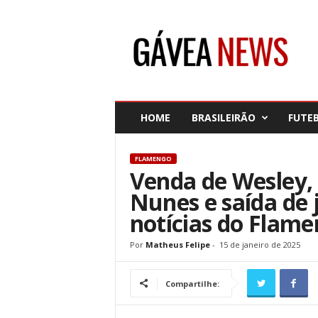
G
á
v
e
a
N
e
HOME
BRASILEIRÃO
FUTE
w
s
FLAMENGO
Venda de Wesley, 
Nunes e saída de 
notícias do Flam
Por
Matheus Felipe
-
15 de janeiro de 2025
Compartilhe: