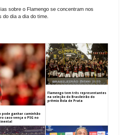
ícias sobre o Flamengo se concentram nos
 do dia a dia do time.
Flamengo tem três representantes
na seleção do Brasileirão do
prêmio Bola de Prata
 pode ganhar caminhão
iro caso vença o PSG no
inental