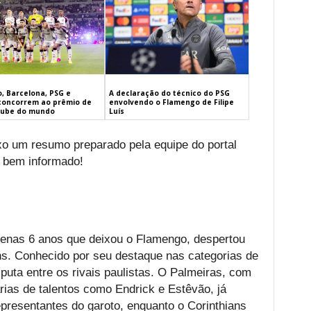
, Barcelona, PSG e
A declaração do técnico do PSG
concorrem ao prêmio de
envolvendo o Flamengo de Filipe
lube do mundo
Luís
ixo um resumo preparado pela equipe do portal
 bem informado!
enas 6 anos que deixou o Flamengo, despertou
ns. Conhecido por seu destaque nas categorias de
puta entre os rivais paulistas. O Palmeiras, com
rias de talentos como Endrick e Estêvão, já
presentantes do garoto, enquanto o Corinthians